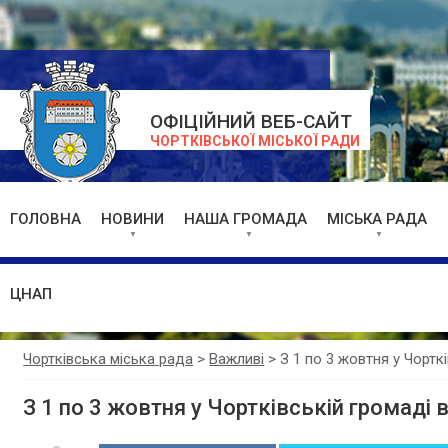
ОФІЦІЙНИЙ ВЕБ-САЙТ
ЧОРТКІВСЬКОЇ МІСЬКОЇ РАДИ
ГОЛОВНА
НОВИНИ
НАША ГРОМАДА
МІСЬКА РАДА
ЦНАП
Чортківська міська рада
>
Важливі
>
З 1 по 3 жовтня у Чортк
З 1 по 3 жовтня у Чортківській громаді 