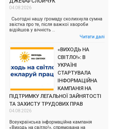
ДЖЕФФ СЛОЙЧУК
04.08.2026
Сьогодні нашу громаду сколихнула сумна
звістка про те, після важкої хвороби
відійшов у вічність …
Читати далі
«ВИХОДЬ НА
СВІТЛО!»: В
УКРАЇНІ
СТАРТУВАЛА
ІНФОРМАЦІЙНА
КАМПАНІЯ НА
ПІДТРИМКУ ЛЕГАЛЬНОЇ ЗАЙНЯТОСТІ
ТА ЗАХИСТУ ТРУДОВИХ ПРАВ
04.08.2026
Всеукраїнська інформаційна кампанія
«Виходь на світло!», спрямована на