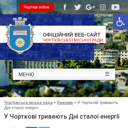
Чортків online
Відкри
ОФІЦІЙНИЙ ВЕБ-САЙТ
ЧОРТКІВСЬКОЇ МІСЬКОЇ РАДИ
☰
МЕНЮ
Чортківська міська рада
>
Важливі
>
У Чорткові тривають
Дні сталої енергії
У Чорткові тривають Дні сталої енергії