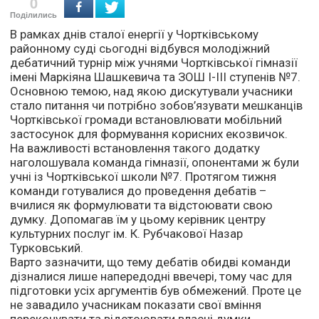
0
Поділились
В рамках днів сталої енергії у Чортківському
районному суді сьогодні відбувся молодіжний
дебатичний турнір між учнями Чортківської гімназії
імені Маркіяна Шашкевича та ЗОШ І-ІІІ ступенів №7.
Основною темою, над якою дискутували учасники
стало питання чи потрібно зобов’язувати мешканців
Чортківської громади встановлювати мобільний
застосунок для формування корисних екозвичок.
На важливості встановлення такого додатку
наголошувала команда гімназії, опонентами ж були
учні із Чортківської школи №7. Протягом тижня
команди готувалися до проведення дебатів –
вчилися як формулювати та відстоювати свою
думку. Допомагав їм у цьому керівник центру
культурних послуг ім. К. Рубчакової Назар
Турковський.
Варто зазначити, що тему дебатів обидві команди
дізналися лише напередодні ввечері, тому час для
підготовки усіх аргументів був обмежений. Проте це
не завадило учасникам показати свої вміння