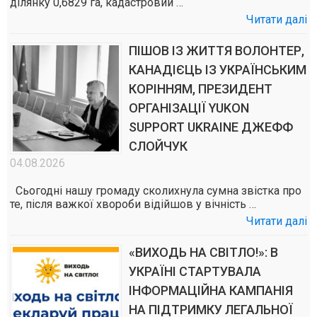
ділянку 0,6829 га, кадастровий …
Читати далі
ПІШОВ ІЗ ЖИТТЯ ВОЛОНТЕР,
КАНАДІЄЦЬ ІЗ УКРАЇНСЬКИМ
КОРІННЯМ, ПРЕЗИДЕНТ
ОРГАНІЗАЦІЇ YUKON
SUPPORT UKRAINE ДЖЕФФ
СЛОЙЧУК
04.08.2026
Сьогодні нашу громаду сколихнула сумна звістка про
те, після важкої хвороби відійшов у вічність …
Читати далі
«ВИХОДЬ НА СВІТЛО!»: В
УКРАЇНІ СТАРТУВАЛА
ІНФОРМАЦІЙНА КАМПАНІЯ
НА ПІДТРИМКУ ЛЕГАЛЬНОЇ