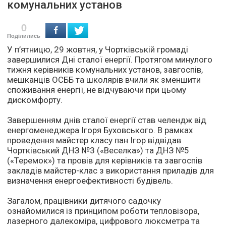
комунальних установ
0
Поділились
У п’ятницю, 29 жовтня, у Чортківській громаді
завершилися Дні сталої енергії. Протягом минулого
тижня керівників комунальних установ, завгоспів,
мешканців ОСББ та школярів вчили як зменшити
споживання енергії, не відчуваючи при цьому
дискомфорту.
Завершенням днів сталої енергії став челендж від
енергоменеджера Ігоря Буховського. В рамках
проведення майстер класу пан Ігор відвідав
Чортківський ДНЗ №3 («Веселка») та ДНЗ №5
(«Теремок») та провів для керівників та завгоспів
закладів майстер-клас з використання приладів для
визначення енергоефективності будівель.
Загалом, працівники дитячого садочку
ознайомилися із принципом роботи тепловізора,
лазерного далекоміра, цифрового люксметра та