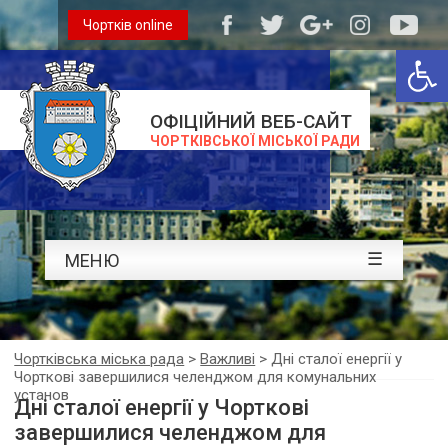
Чортків online
Відкри
ОФІЦІЙНИЙ ВЕБ-САЙТ
ЧОРТКІВСЬКОЇ МІСЬКОЇ РАДИ
☰
МЕНЮ
Чортківська міська рада
>
Важливі
>
Дні сталої енергії у
Чорткові завершилися челенджом для комунальних
установ
Дні сталої енергії у Чорткові
завершилися челенджом для