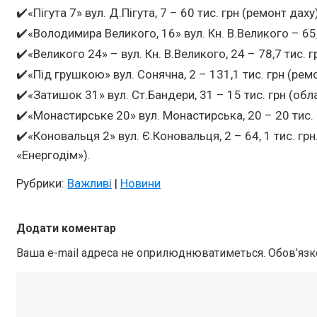
✔️«Пігута 7» вул. Д.Пігута, 7 – 60 тис. грн (ремонт даху
✔️«Володимира Великого, 16» вул. Кн. В.Великого – 65,
✔️«Великого 24» – вул. Кн. В.Великого, 24 – 78,7 тис. 
✔️«Під грушкою» вул. Сонячна, 2 – 131,1 тис. грн (рем
✔️«Затишок 31» вул. Ст.Бандери, 31 – 15 тис. грн (об
✔️«Монастирське 20» вул. Монастирська, 20 – 20 тис.
✔️«Коновальця 2» вул. Є.Коновальця, 2 – 64, 1 тис. г
«Енергодім»).
Рубрики:
Важливі
|
Новини
Додати коментар
Ваша e-mail адреса не оприлюднюватиметься.
Обов’язк