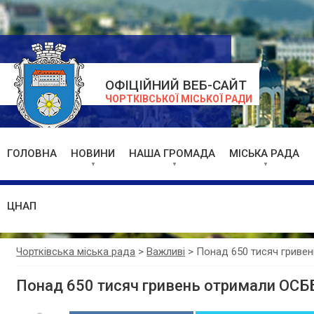
ОФІЦІЙНИЙ ВЕБ-САЙТ
ЧОРТКІВСЬКОЇ МІСЬКОЇ РАДИ
ГОЛОВНА
НОВИНИ
НАША ГРОМАДА
МІСЬКА РАДА
ЦНАП
Чортківська міська рада
>
Важливі
>
Понад 650 тисяч гривен
Понад 650 тисяч гривень отримали ОСББ