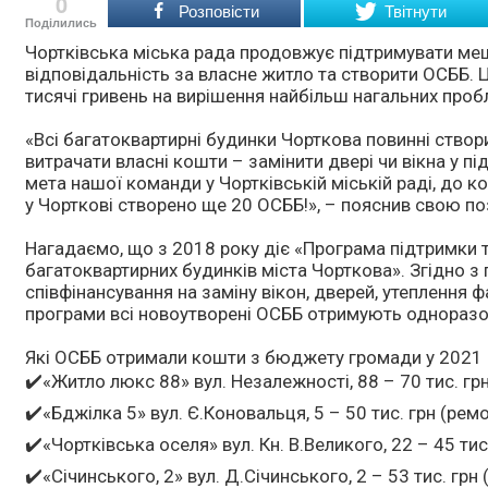
0
Розповісти
Твітнути
Поділились
Чортківська міська рада продовжує підтримувати меш
відповідальність за власне житло та створити ОСББ.
тисячі гривень на вирішення найбільш нагальних проб
«Всі багатоквартирні будинки Чорткова повинні ство
витрачати власні кошти – замінити двері чи вікна у пі
мета нашої команди у Чортківській міській раді, до 
у Чорткові створено ще 20 ОСББ!», – пояснив свою 
Нагадаємо, що з 2018 року діє «Програма підтримки 
багатоквартирних будинків міста Чорткова». Згідно 
співфінансування на заміну вікон, дверей, утеплення 
програми всі новоутворені ОСББ отримують одноразову
Які ОСББ отримали кошти з бюджету громади у 2021 
✔️«Житло люкс 88» вул. Незалежності, 88 – 70 тис. гр
✔️«Бджілка 5» вул. Є.Коновальця, 5 – 50 тис. грн (рем
✔️«Чортківська оселя» вул. Кн. В.Великого, 22 – 45 тис
✔️«Січинського, 2» вул. Д.Січинського, 2 – 53 тис. гр