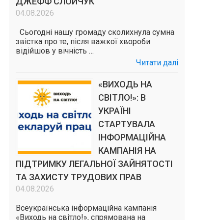
ДЖЕФФ СЛОЙЧУК
04.08.2026
Сьогодні нашу громаду сколихнула сумна
звістка про те, після важкої хвороби
відійшов у вічність …
Читати далі
«ВИХОДЬ НА
СВІТЛО!»: В
УКРАЇНІ
СТАРТУВАЛА
ІНФОРМАЦІЙНА
КАМПАНІЯ НА
ПІДТРИМКУ ЛЕГАЛЬНОЇ ЗАЙНЯТОСТІ
ТА ЗАХИСТУ ТРУДОВИХ ПРАВ
04.08.2026
Всеукраїнська інформаційна кампанія
«Виходь на світло!», спрямована на