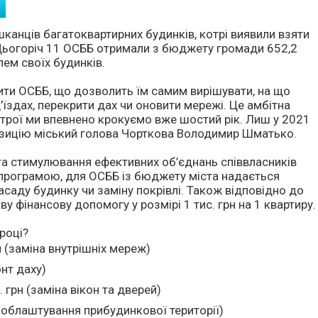
канців багатоквартирних будинків, котрі виявили взяти
 Цьогоріч 11 ОСББ отримали з бюджету громади 652,2
лем своїх будинків.
рити ОСББ, що дозволить їм самим вирішувати, на що
д’їздах, перекрити дах чи оновити мережі. Це амбітна
котрої ми впевнено крокуємо вже шостий рік. Лиш у 2021
позицію міський голова Чорткова Володимир Шматько.
та стимулювання ефективних об’єднань співвласників
з програмою, для ОСББ із бюджету міста надається
фасаду будинку чи заміну покрівлі. Також відповідно до
 фінансову допомогу у розмірі 1 тис. грн на 1 квартиру.
році?
н (заміна внутрішніх мереж)
онт даху)
. грн (заміна вікон та дверей)
н (облаштування прибудинкової території)