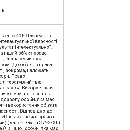
-b
 статті 418 Цивільного
інтелектуальної власності
ультат інтелектуальної,
на інший об’єкт права
ті, визначений цим
ном. До об’єктів права
ті, зокрема, належать
вори. Право
а літературний твір
м правом. Використання
альної власності іншою
дозволу особи, яка має
ти використання об’єкта
ласності. Відповідно до
и «Про авторське право і
ми) (далі – Закон 3792-XII)
 (чи іншої особи, яка має