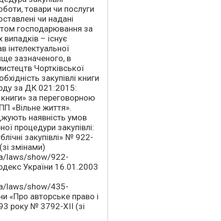
оботи, товари чи послуги
оставлені чи надані
ктом господарювання за
х випадків – існує
ав інтелектуальної
вище зазначеного, в
мистецтв Чортківської
обхідність закупівлі книги
коду за ДК 021:2015:
 книги» за переговорною
ПП «Вільне життя».
джують наявність умов
ної процедури закупівлі:
блічні закупівлі» № 922-
 (зі змінами)
.ua/laws/show/922-
кодекс України 16.01.2003
.ua/laws/show/435-
їни «Про авторське право і
93 року № 3792-XII (зі