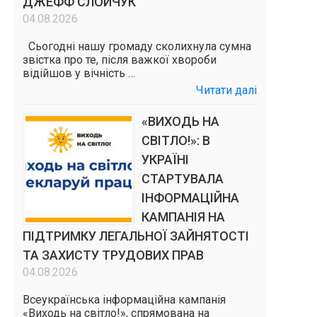
ДЖЕФФ СЛОЙЧУК
04.08.2026
Сьогодні нашу громаду сколихнула сумна
звістка про те, після важкої хвороби
відійшов у вічність …
Читати далі
«ВИХОДЬ НА
СВІТЛО!»: В
УКРАЇНІ
СТАРТУВАЛА
ІНФОРМАЦІЙНА
КАМПАНІЯ НА
ПІДТРИМКУ ЛЕГАЛЬНОЇ ЗАЙНЯТОСТІ
ТА ЗАХИСТУ ТРУДОВИХ ПРАВ
04.08.2026
Всеукраїнська інформаційна кампанія
«Виходь на світло!», спрямована на