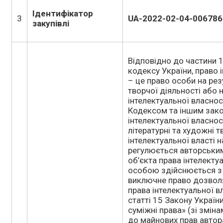
Ідентифікатор
3
UA-2022-02-04-006786
закупівлі
Відповідно до частини 1
кодексу України, право 
– це право особи на рез
творчої діяльності або 
інтелектуальної власнос
Кодексом та іншим зако
інтелектуальної власнос
літературні та художні т
інтелектуальної власті н
регулюється авторськи
об’єкта права інтелекту
особою здійснюється з 
виключне право дозволя
права інтелектуальної в
статті 15 Закону Україн
суміжні права» (зі зміна
до майнових прав автора