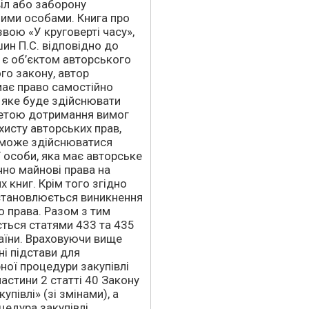
іл або заборону
шими особами. Книга про
звою «У круговерті часу»,
ин П.С. відповідно до
I є об’єктом авторського
ого закону, автор
має право самостійно
 яке буде здійснювати
метою дотримання вимог
исту авторських прав,
 може здійснюватися
ї особи, яка має авторське
чно майнові права на
 книг. Крім того згідно
установлюється виникнення
о права. Разом з тим
ється статями 433 та 435
аїни. Враховуючи вище
ні підстави для
ної процедури закупівлі
частини 2 статті 40 Закону
упівлі» (зі змінами), а
цедура закупівлі