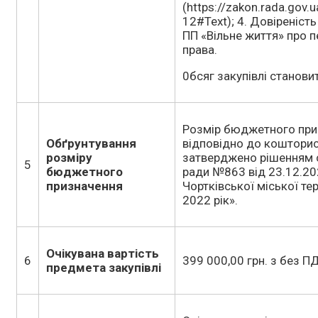
(https://zakon.rada.gov
12#Text); 4. Довіреніст
ПП «Вільне життя» про 
права.
0бсяг закупівлі станови
Розмір бюджетного при
Обґрунтування
відповідно до кошторису
розміру
затверджено рішенням с
5
бюджетного
ради №863 від 23.12.20
призначення
Чортківської міської те
2022 рік».
Очікувана вартість
6
399 000,00 грн. з без П
предмета закупівлі