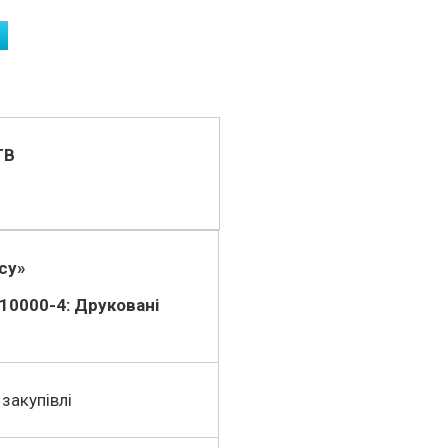
ТВ
асу»
10000-4: Друковані
закупівлі