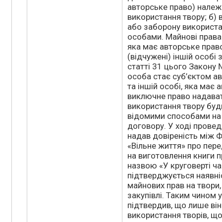
авторське право) належ
використання твору; б) 
або заборону використа
особами. Майнові права 
яка має авторське прав
(відчужені) іншій особі
статті 31 цього Закону №
особа стає суб’єктом а
та іншій особі, яка має
виключне право надават
використання твору буд
відомими способами на 
договору. У ході прове
надав довіреність між 
«Вільне життя» про пер
на виготовлення книги п
назвою «У круговерті ч
підтверджується наявні
майнових прав на твори
закупівлі. Таким чином
підтвердив, що лише він
використання творів, що