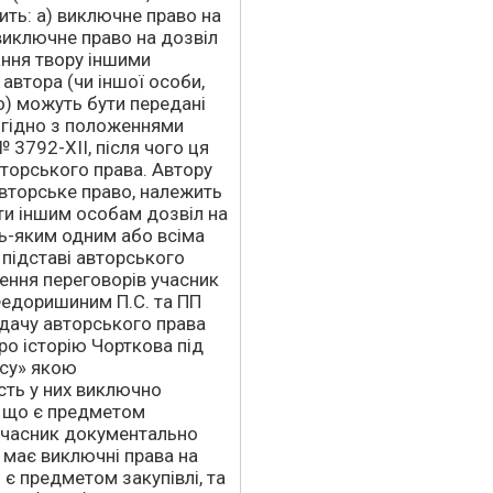
ить: а) виключне право на
виключне право на дозвіл
ння твору іншими
автора (чи іншої особи,
о) можуть бути передані
 згідно з положеннями
 3792-XII, після чого ця
вторського права. Автору
 авторське право, належить
и іншим особам дозвіл на
ь-яким одним або всіма
підставі авторського
дення переговорів учасник
Федоришиним П.С. та ПП
едачу авторського права
ро історію Чорткова під
асу» якою
сть у них виключно
, що є предметом
 учасник документально
 має виключні права на
 є предметом закупівлі, та