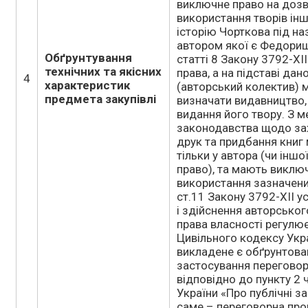
виключне право на дозв
використання творів ін
історію Чорткова під на
автором якої є Федориш
Обґрунтування
статті 8 Закону 3792-XI
технічних та якісних
права, а на підставі дан
4
характеристик
(авторський колектив) 
предмета закупівлі
визначати видавництво,
видання його твору. З 
законодавства щодо зах
друк та придбання книг
тільки у автора (чи іншо
право), та мають виклю
використання зазначених
ст.11 Закону 3792-XII 
і здійснення авторськог
права власності регулю
Цивільного кодексу Укр
викладене є обґрунтова
застосування переговор
відповідно до пункту 2 
України «Про публічні зак
саме – переговорна про