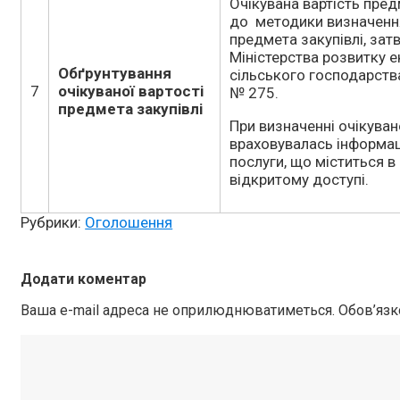
Очікувана вартість пред
до методики визначення
предмета закупівлі, з
Міністерства розвитку ек
Обґрунтування
сільського господарств
7
очікуваної вартості
№ 275.
предмета закупівлі
При визначенні очікувано
враховувалась інформаці
послуги, що міститься в
відкритому доступі.
Рубрики:
Оголошення
Додати коментар
Ваша e-mail адреса не оприлюднюватиметься.
Обов’язк