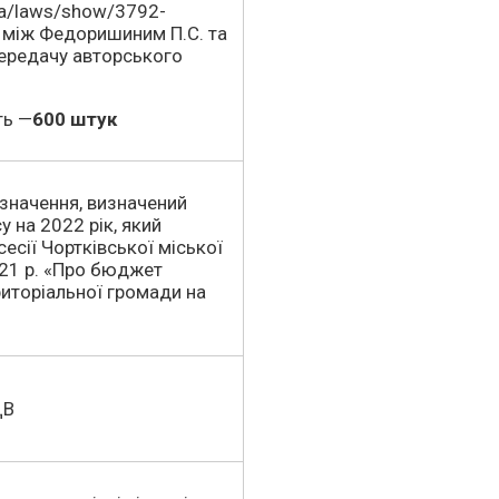
.ua/laws/show/3792-
ь між Федоришиним П.С. та
передачу авторського
ть —
600 штук
значення, визначений
 на 2022 рік, який
есії Чортківської міської
21 р. «Про бюджет
риторіальної громади на
ДВ