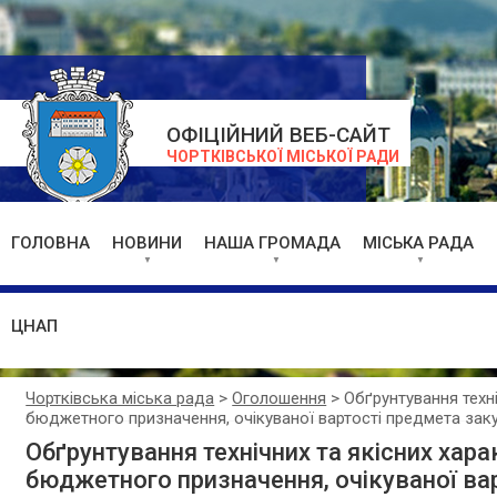
ОФІЦІЙНИЙ ВЕБ-САЙТ
ЧОРТКІВСЬКОЇ МІСЬКОЇ РАДИ
ГОЛОВНА
НОВИНИ
НАША ГРОМАДА
МІСЬКА РАДА
ЦНАП
Чортківська міська рада
>
Оголошення
>
Обґрунтування техні
бюджетного призначення, очікуваної вартості предмета заку
Обґрунтування технічних та якісних хара
бюджетного призначення, очікуваної вар