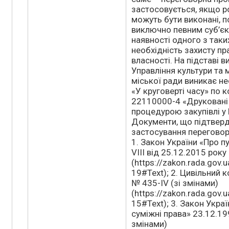
застосовується, якщо р
можуть бути виконані, п
виключно певним суб’є
наявності одного з таки
необхідність захисту пр
власності. На підставі 
Управління культури та 
міської ради виникає не
«У круговерті часу» по 
22110000-4 «Друковані
процедурою закупівлі у 
Документи, що підтвер
застосування переговор
1. Закон України «Про пу
VIII від 25.12.2015 року
(https://zakon.rada.gov
19#Text); 2. Цивільний 
№ 435-IV (зі змінами)
(https://zakon.rada.gov
15#Text); 3. Закон Укра
суміжні права» 23.12.19
змінами)