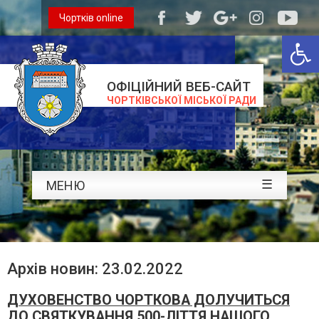
Чортків online
Відкри
ОФІЦІЙНИЙ ВЕБ-САЙТ
ЧОРТКІВСЬКОЇ МІСЬКОЇ РАДИ
☰
МЕНЮ
Архів новин: 23.02.2022
ДУХОВЕНСТВО ЧОРТКОВА ДОЛУЧИТЬСЯ
ДО СВЯТКУВАННЯ 500-ЛІТТЯ НАШОГО