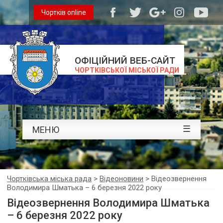
Чортків online
ОФІЦІЙНИЙ ВЕБ-САЙТ
ЧОРТКІВСЬКОЇ МІСЬКОЇ РАДИ
☰
МЕНЮ
Чортківська міська рада
>
Відеоновини
>
Відеозвернення
Володимира Шматька – 6 березня 2022 року
Відеозвернення Володимира Шматька
– 6 березня 2022 року