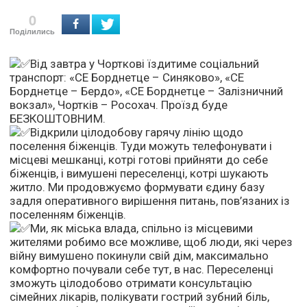
0
Поділились
Від завтра у Чорткові їздитиме соціальний
транспорт: «СЕ Борднетце – Синяково», «СЕ
Борднетце – Бердо», «СЕ Борднетце – Залізничний
вокзал», Чортків – Росохач. Проїзд буде
БЕЗКОШТОВНИМ.
Відкрили цілодобову гарячу лінію щодо
поселення біженців. Туди можуть телефонувати і
місцеві мешканці, котрі готові прийняти до себе
біженців, і вимушені переселенці, котрі шукають
житло. Ми продовжуємо формувати єдину базу
задля оперативного вирішення питань, пов’язаних із
поселенням біженців.
Ми, як міська влада, спільно із місцевими
жителями робимо все можливе, щоб люди, які через
війну вимушено покинули свій дім, максимально
комфортно почували себе тут, в нас. Переселенці
зможуть цілодобово отримати консультацію
сімейних лікарів, полікувати гострий зубний біль,