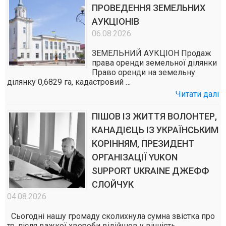
ПРОВЕДЕННЯ ЗЕМЕЛЬНИХ
АУКЦІОНІВ
06.08.2026
ЗЕМЕЛЬНИЙ АУКЦІОН Продаж
права оренди земельної ділянки
Право оренди на земельну
ділянку 0,6829 га, кадастровий …
Читати далі
ПІШОВ ІЗ ЖИТТЯ ВОЛОНТЕР,
КАНАДІЄЦЬ ІЗ УКРАЇНСЬКИМ
КОРІННЯМ, ПРЕЗИДЕНТ
ОРГАНІЗАЦІЇ YUKON
SUPPORT UKRAINE ДЖЕФФ
СЛОЙЧУК
04.08.2026
Сьогодні нашу громаду сколихнула сумна звістка про
те, після важкої хвороби відійшов у вічність …