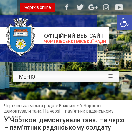
Чортків online
Відкри
ОФІЦІЙНИЙ ВЕБ-САЙТ
ЧОРТКІВСЬКОЇ МІСЬКОЇ РАДИ
☰
МЕНЮ
Чортківська міська рада
>
Важливі
>
У Чорткові
демонтували танк. На черзі – пам’ятник радянському
солдату
У Чорткові демонтували танк. На черзі
– пам’ятник радянському солдату