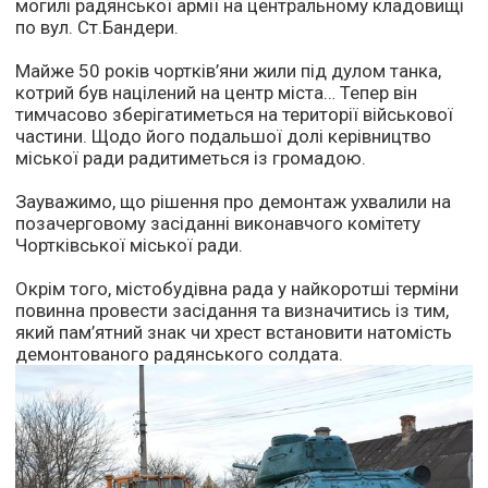
могилі радянської армії на центральному кладовищі
по вул. Ст.Бандери.
Майже 50 років чортків’яни жили під дулом танка,
котрий був націлений на центр міста… Тепер він
тимчасово зберігатиметься на території військової
частини. Щодо його подальшої долі керівництво
міської ради радитиметься із громадою.
Зауважимо, що рішення про демонтаж ухвалили на
позачерговому засіданні виконавчого комітету
Чортківської міської ради.
Окрім того, містобудівна рада у найкоротші терміни
повинна провести засідання та визначитись із тим,
який пам’ятний знак чи хрест встановити натомість
демонтованого радянського солдата.