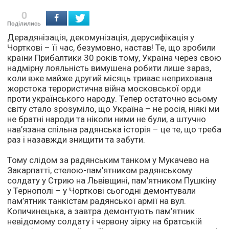
0
Поділились
Дерадянізація, декомунізація, дерусифікація у
Чорткові – її час, безумовно, настав! Те, що зробили
країни Прибалтики 30 років тому, Україна через свою
надмірну лояльність вимушена робити лише зараз,
коли вже майже другий місяць триває неприхована
жорстока терористична війна московської орди
проти українського народу. Тепер остаточно всьому
світу стало зрозуміло, що Україна – не росія, ніякі ми
не братні народи та ніколи ними не були, а штучно
нав’язана спільна радянська історія – це те, що треба
раз і назавжди знищити та забути.
Тому слідом за радянським танком у Мукачево на
Закарпатті, стелою-пам’ятником радянському
солдату у Стрию на Львівщині, пам’ятником Пушкіну
у Тернополі – у Чорткові сьогодні демонтували
пам’ятник танкістам радянської армії на вул.
Копичинецька, а завтра демонтують пам’ятник
невідомому солдату і червону зірку на братській