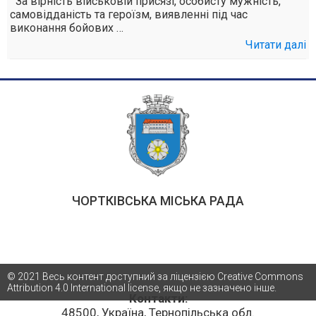
За вірність військовій присязі, особисту мужність,
самовідданість та героїзм, виявленні під час
виконання бойових …
Читати далі
ЧОРТКІВСЬКА МІСЬКА РАДА
© 2021 Весь контент доступний за ліцензією Creative Commons
Attribution 4.0 International license, якщо не зазначено інше.
Контакти:
48500, Україна, Тернопільська обл.