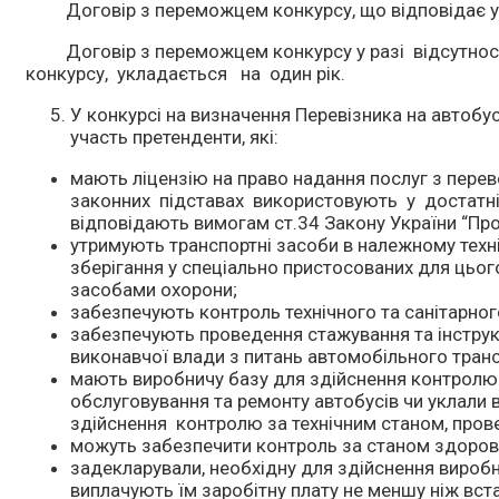
Договір з переможцем конкурсу, що відповідає умов
Договір з переможцем конкурсу у разі відсутності
конкурсу, укладається на один рік.
У конкурсі на визначення Перевізника на автоб
участь претенденти, які:
мають ліцензію на право надання послуг з пере
законних підставах використовують у достатній 
відповідають вимогам ст.34 Закону України “Про
утримують транспортні засоби в належному техн
зберігання у спеціально пристосованих для цьог
засобами охорони;
забезпечують контроль технічного та санітарног
забезпечують проведення стажування та інструк
виконавчої влади з питань автомобільного транс
мають виробничу базу для здійснення контролю 
обслуговування та ремонту автобусів чи уклали 
здійснення контролю за технічним станом, пров
можуть забезпечити контроль за станом здоров‘
задекларували, необхідну для здійснення виробни
виплачують їм заробітну плату не меншу ніж вс