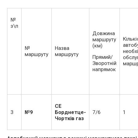
№
з\п
Довжина
Кількі
маршруту
автоб
(км)
№
Назва
необх
маршруту
маршруту
Прямий/
обслу
Зворотній
маршр
напрямок
СЕ
3
№9
Борднетце-
7/6
1
Чортків газ