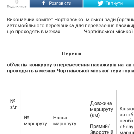
0
Розповісти
Твітнути
Поділились
Виконавчий комітет Чортківської міської ради (орган
автомобільного перевізника для перевезення пасажир
що проходять в межах Чортківської міської те
Перелік
об’єктів конкурсу з перевезення пасажирів на а
проходять в межах Чортківської міської територі
№
Довжина
з\п
Кількі
маршруту
автоб
(км)
№
Назва
необх
маршруту
маршруту
Прямий/
обслу
Зворотній
марш