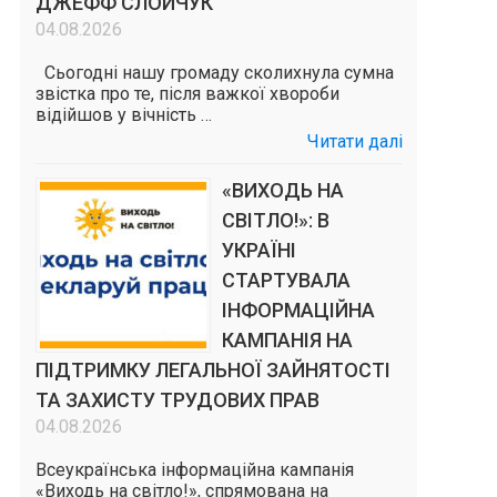
ДЖЕФФ СЛОЙЧУК
04.08.2026
Сьогодні нашу громаду сколихнула сумна
звістка про те, після важкої хвороби
відійшов у вічність …
Читати далі
«ВИХОДЬ НА
СВІТЛО!»: В
УКРАЇНІ
СТАРТУВАЛА
ІНФОРМАЦІЙНА
КАМПАНІЯ НА
ПІДТРИМКУ ЛЕГАЛЬНОЇ ЗАЙНЯТОСТІ
ТА ЗАХИСТУ ТРУДОВИХ ПРАВ
04.08.2026
Всеукраїнська інформаційна кампанія
«Виходь на світло!», спрямована на