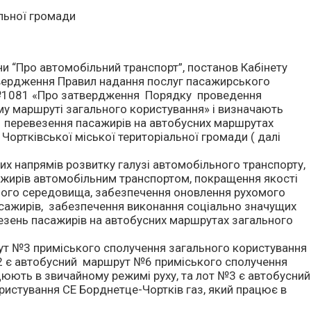
альної громади
ни “Про автомобільний транспорт”, постанов Кабінету
твердження Правил надання послуг пасажирського
8 №1081 «Про затвердження Порядку проведення
му маршруті загального користування» і визначають
з перевезення пасажирів на автобусних маршрутах
Чортківської міської територіальної громади ( далі
х напрямів розвитку галузі автомобільного транспорту,
ажирів автомобільним транспортом, покращення якості
ного середовища, забезпечення оновлення рухомого
асажирів, забезпечення виконання соціально значущих
везень пасажирів на автобусних маршрутах загального
ут №3 приміського сполучення загального користування
2 є автобусний маршрут №6 приміського сполучення
ацюють в звичайному режимі руху, та лот №3 є автобусний
истування СЕ Борднетце-Чортків газ, який працює в