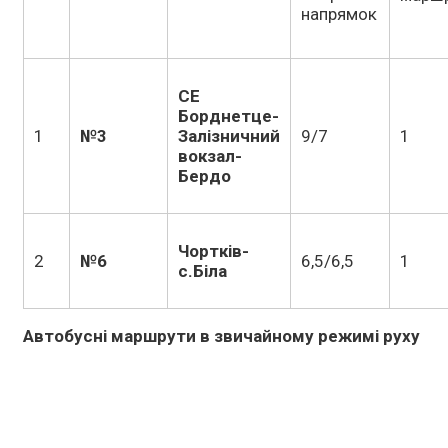
напрямок
СЕ
Борднетце-
1
№3
Залізничний
9/7
1
вокзал-
Бердо
Чортків-
2
№6
6,5/6,5
1
с.Біла
Автобусні маршрути в звичайному режимі руху