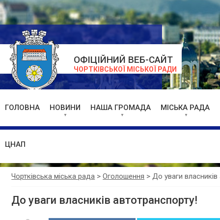
ОФІЦІЙНИЙ ВЕБ-САЙТ
ЧОРТКІВСЬКОЇ МІСЬКОЇ РАДИ
ГОЛОВНА
НОВИНИ
НАША ГРОМАДА
МІСЬКА РАДА
ЦНАП
Чортківська міська рада
>
Оголошення
>
До уваги власників
До уваги власників автотранспорту!