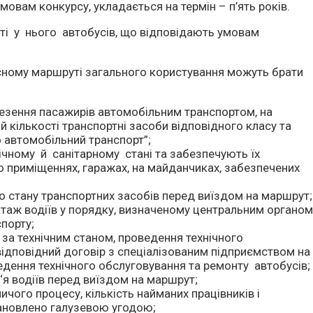
ам конкурсу, укладається на термін – п’ять років.
 у нього автобусів, що відповідають умовам
усному маршруті загального користування можуть брати
везення пасажирів автомобільним транспортом, на
кількості транспортні засоби відповідного класу та
 автомобільний транспорт”;
ічному й санітарному стані та забезпечують їх
о приміщеннях, гаражах, на майданчиках, забезпечених
о стану транспортних засобів перед виїздом на маршрут;
таж водіїв у порядку, визначеному центральним органо
порту;
за технічним станом, проведення технічного
відповідний договір з спеціалізованим підприємством на
едення технічного обслуговування та ремонту автобусів;
я водіїв перед виїздом на маршрут;
чого процесу, кількість найманих працівників і
тановлено галузевою угодою;