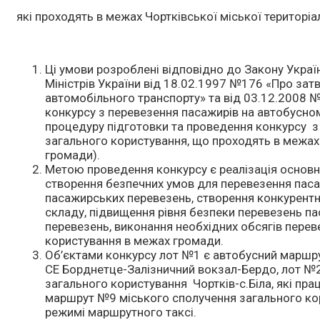
які проходять в межах Чортківської міської територі
Ці умови розроблені відповідно до Закону Украї
Міністрів України від 18.02.1997 №176 «Про за
автомобільного транспорту» та від 03.12.200
конкурсу з перевезення пасажирів на автобусно
процедуру підготовки та проведення конкурсу 
загального користування, що проходять в межах 
громади).
Метою проведення конкурсу є реалізація основни
створення безпечних умов для перевезення пас
пасажирських перевезень, створення конкурент
складу, підвищення рівня безпеки перевезень п
перевезень, виконання необхідних обсягів пере
користування в межах громади.
Об’єктами конкурсу лот №1 є автобусний маршр
СЕ Борднетце-Залізничний вокзал-Бердо, лот №
загального користування Чортків-с.Біла, які пр
маршрут №9 міського сполучення загального кор
режимі маршрутного таксі.