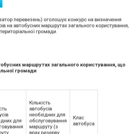
ізатор перевезень) оголошує конкурс на визначення
ів на автобусних маршрутах загального користування,
риторіальної громади.
втобусних маршрутах загального користування, що
альної громади
Кількість
сть
автобусів
усів
необхідних для
Клас
ідних для
обслуговування
автобуса
говування
маршруту (з
руту
врах.резерву