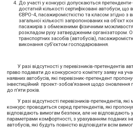
До участі у конкурсі допускаються претенденти-
достатній кількості сертифіковані автобуси, що
ЄВРО-4, пасажиромісткістю та класом згідно з в
загальної кількості запропонованих на об’єкт к
пасажирів з обмеженими фізичними можливостя
розкладом руху затвердженим організатором. О
транспортних засобів (автобусів), пасажиромістк
виконання суб’єктом господарювання.
У разі відсутності у перевізників-претендентів ав
право подавати до конкурсного комітету заяву на уча
наявних автобусів, які перевізник-претендент пропон
інвестиційний проект-зобов’язання щодо оновлення п
до п’яти років.
У разі відсутності перевізників-претендентів, які 
конкурс проводиться серед претендентів, які пропон
відповідають вимогам безпеки, але не відповідають 
параметрами комфортності, з урахуванням поданих ін
автобусів, які будуть повністю відповідати всім вимога