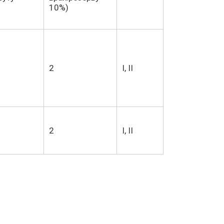
10%)
2
I, II
2
I, II