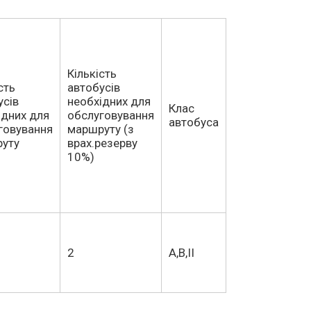
Кількість
сть
автобусів
усів
необхідних для
Клас
ідних для
обслуговування
автобуса
говування
маршруту (з
уту
врах.резерву
10%)
2
А,В,II