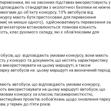
перевізники, які на законних підставах використовують у
 відповідають стандартам з екологічної безпеки не нижче
имогами до об‘єкту конкурсу, 10% автобусів від
онкурсу мають бути пристосовані для перевезення
ми( не менше одного), здійснюватимуть перевезення за
рганізатором встановлюються: планова кількість
ість, клас рухомого складу, які є обов’язковим для
тобусів, що відповідають умовам конкурсу, вони мають
сть у конкурсі та документи, що містять характеристику
ує використовувати на цьому маршруті, а також
арку автобусів на цьому маршруті на визначений період
мають автобуси, що відповідають умовам конкурсу,
ують використовувати на цьому маршруті автобуси, що
умовам конкурсу за класом, пасажиромісткістю,
вестиційних проектів-зобов’язань щодо оновлення парку
м, у термін до п’яти років.