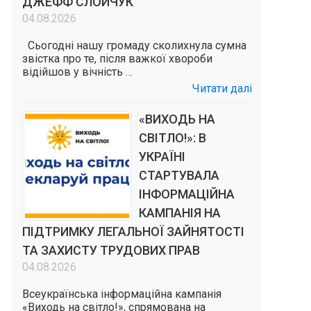
ДЖЕФФ СЛОЙЧУК
04.08.2026
Сьогодні нашу громаду сколихнула сумна
звістка про те, після важкої хвороби
відійшов у вічність …
Читати далі
«ВИХОДЬ НА
СВІТЛО!»: В
УКРАЇНІ
СТАРТУВАЛА
ІНФОРМАЦІЙНА
КАМПАНІЯ НА
ПІДТРИМКУ ЛЕГАЛЬНОЇ ЗАЙНЯТОСТІ
ТА ЗАХИСТУ ТРУДОВИХ ПРАВ
04.08.2026
Всеукраїнська інформаційна кампанія
«Виходь на світло!», спрямована на