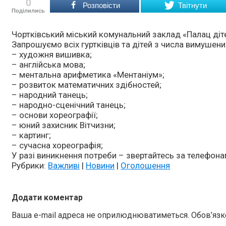
0
Розповісти
Твітнути
Поділились
Чортківський міський комунальний заклад «Палац діте
Запрошуємо всіх гуртківців та дітей з числа вимушених
– художня вишивка;
– англійська мова;
– ментальна арифметика «Ментаніум»;
– розвиток математичних здібностей;
– народний танець;
– народно-сценічний танець;
– основи хореографії;
– юний захисник Вітчизни;
– картинг;
– сучасна хореографія;
У разі виникнення потреби – звертайтесь за телефо
Рубрики:
Важливі
|
Новини
|
Оголошення
Додати коментар
Ваша e-mail адреса не оприлюднюватиметься.
Обов’язк