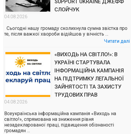
SUPPORT UKRAINE ДЖЕФФ
СЛОЙЧУК
04.08.2026
Сьогодні нашу громаду сколихнула сумна звістка про
те, після важкої хвороби відійшов у вічність …
Читати далі
«ВИХОДЬ НА СВІТЛО!»: В
УКРАЇНІ СТАРТУВАЛА
ІНФОРМАЦІЙНА КАМПАНІЯ
НА ПІДТРИМКУ ЛЕГАЛЬНОЇ
ЗАЙНЯТОСТІ ТА ЗАХИСТУ
ТРУДОВИХ ПРАВ
04.08.2026
Всеукраїнська інформаційна кампанія «Виходь на
світло!», спрямована на зниження рівня
незадекларованої праці, підвищення обізнаності
громадян …