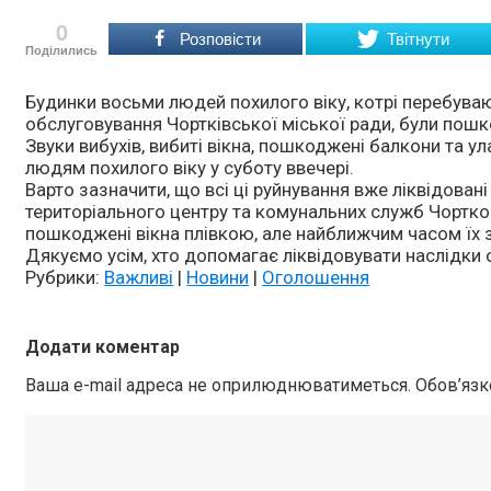
0
Розповісти
Твітнути
Поділились
Будинки восьми людей похилого віку, котрі перебуваю
обслуговування Чортківської міської ради, були пошк
Звуки вибухів, вибиті вікна, пошкоджені балкони та у
людям похилого віку у суботу ввечері.
Варто зазначити, що всі ці руйнування вже ліквідован
територіального центру та комунальних служб Чортко
пошкоджені вікна плівкою, але найближчим часом їх з
Дякуємо усім, хто допомагає ліквідовувати наслідки 
Рубрики:
Важливі
|
Новини
|
Оголошення
Додати коментар
Ваша e-mail адреса не оприлюднюватиметься.
Обов’язк