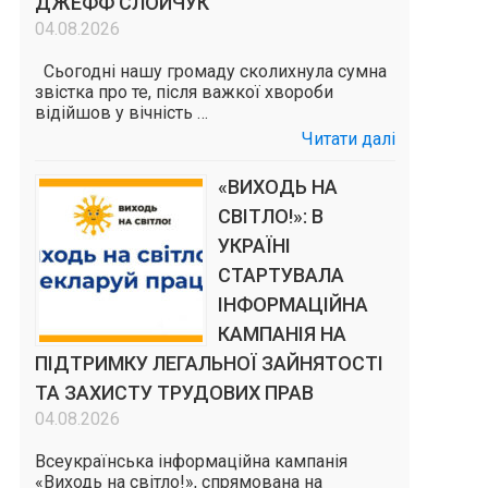
ДЖЕФФ СЛОЙЧУК
04.08.2026
Сьогодні нашу громаду сколихнула сумна
звістка про те, після важкої хвороби
відійшов у вічність …
Читати далі
«ВИХОДЬ НА
СВІТЛО!»: В
УКРАЇНІ
СТАРТУВАЛА
ІНФОРМАЦІЙНА
КАМПАНІЯ НА
ПІДТРИМКУ ЛЕГАЛЬНОЇ ЗАЙНЯТОСТІ
ТА ЗАХИСТУ ТРУДОВИХ ПРАВ
04.08.2026
Всеукраїнська інформаційна кампанія
«Виходь на світло!», спрямована на