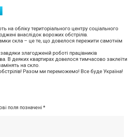
ть на обліку територіального центру соціального
оджені внаслідок ворожих обстрілів.
ламки скла – це те, що довелося пережити самотнім
і завдяки злагодженій роботі працівників
ва. В деяких квартирах довелося тимчасово заклеїти
амінять на скло.
обстрілів! Разом ми переможемо! Все буде Україна!
ові поля позначені
*