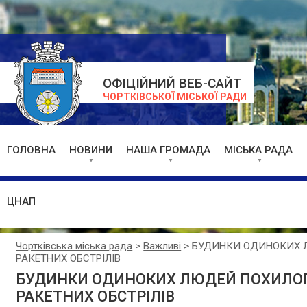
ОФІЦІЙНИЙ ВЕБ-САЙТ
ЧОРТКІВСЬКОЇ МІСЬКОЇ РАДИ
ГОЛОВНА
НОВИНИ
НАША ГРОМАДА
МІСЬКА РАДА
ЦНАП
Чортківська міська рада
>
Важливі
>
БУДИНКИ ОДИНОКИХ Л
РАКЕТНИХ ОБСТРІЛІВ
БУДИНКИ ОДИНОКИХ ЛЮДЕЙ ПОХИЛОГО
РАКЕТНИХ ОБСТРІЛІВ