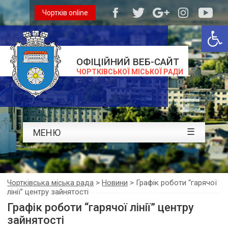
Чортків online
Відкри
ОФІЦІЙНИЙ ВЕБ-САЙТ
ЧОРТКІВСЬКОЇ МІСЬКОЇ РАДИ
☰
МЕНЮ
Чортківська міська рада
>
Новини
>
Графік роботи “гарячої
лінії” центру зайнятості
Графік роботи “гарячої лінії” центру
зайнятості