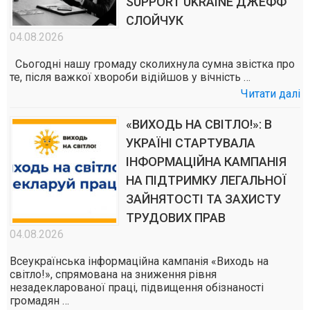
SUPPORT UKRAINE ДЖЕФФ
СЛОЙЧУК
04.08.2026
Сьогодні нашу громаду сколихнула сумна звістка про
те, після важкої хвороби відійшов у вічність …
Читати далі
«ВИХОДЬ НА СВІТЛО!»: В
УКРАЇНІ СТАРТУВАЛА
ІНФОРМАЦІЙНА КАМПАНІЯ
НА ПІДТРИМКУ ЛЕГАЛЬНОЇ
ЗАЙНЯТОСТІ ТА ЗАХИСТУ
ТРУДОВИХ ПРАВ
04.08.2026
Всеукраїнська інформаційна кампанія «Виходь на
світло!», спрямована на зниження рівня
незадекларованої праці, підвищення обізнаності
громадян …