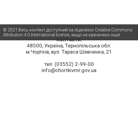
© 2021 Весь контент доступний за ліцензією Creative Commons
Attribution 4.0 International license, якщо не зазначено інше.
Контакти:
48500, Україна, Тернопільська обл.
м.Чортків, вул. Тараса Шевченка, 21
тел. (03552) 2-99-00
info@chortkivmr.gov.ua