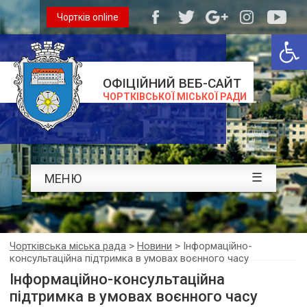
Чортків online
Відкри
ОФІЦІЙНИЙ ВЕБ-САЙТ
ЧОРТКІВСЬКОЇ МІСЬКОЇ РАДИ
☰
МЕНЮ
Чортківська міська рада
>
Новини
>
Інформаційно-
консультаційна підтримка в умовах воєнного часу
Інформаційно-консультаційна
підтримка в умовах воєнного часу