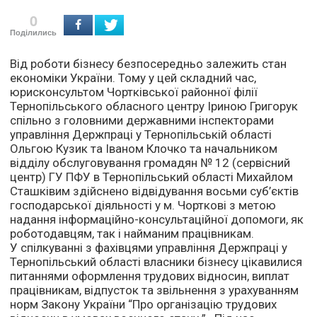
0
Поділились
Від роботи бізнесу безпосередньо залежить стан
економіки України. Тому у цей складний час,
юрисконсультом Чортківської районної філії
Тернопільського обласного центру Іриною Григорук
спільно з головними державними інспекторами
управління Держпраці у Тернопільській області
Ольгою Кузик та Іваном Клочко та начальником
відділу обслуговування громадян № 12 (сервісний
центр) ГУ ПФУ в Тернопільський області Михайлом
Сташківим здійснено відвідування восьми суб’єктів
господарської діяльності у м. Чорткові з метою
надання інформаційно-консультаційної допомоги, як
роботодавцям, так і найманим працівникам.
У спілкуванні з фахівцями управління Держпраці у
Тернопільський області власники бізнесу цікавилися
питаннями оформлення трудових відносин, виплат
працівникам, відпусток та звільнення з урахуванням
норм Закону України “Про організацію трудових