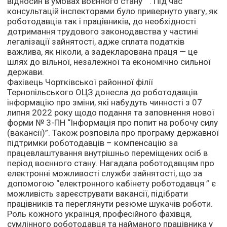
відносин в умовах воєнного стану ” . Під час
консультацій інспекторами було привернуто увагу, як
роботодавців так і працівників, до необхідності
дотримання трудового законодавства у частині
легалізації зайнятості, адже сплата податків
важлива, як ніколи, а задекларована праця — це
шлях до вільної, незалежної та економічно сильної
держави.
Фахівець Чортківської районної філії
Тернопільського ОЦЗ донесла до роботодавців
інформацію про зміни, які набудуть чинності з 07
липня 2022 року щодо подання та заповнення нової
форми № 3-ПН “Інформація про попит на робочу силу
(вакансії)”. Також розповіла про програму державної
підтримки роботодавців – компенсацію за
працевлаштування внутрішньо переміщених осіб в
період воєнного стану. Нагадала роботодавцям про
електронні можливості служби зайнятості, що за
допомогою “електронного кабінету роботодавця ” є
можливість зареєструвати вакансії, підібрати
працівників та переглянути резюме шукачів роботи.
Роль кожного українця, професійного фахівця,
сумлінного роботодавця та найманого працівника у