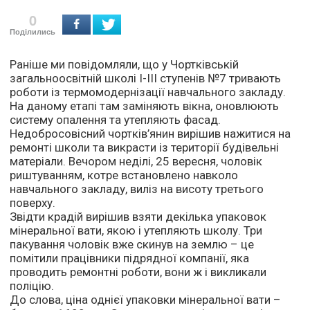
0
Поділились
Раніше ми повідомляли, що у Чортківській
загальноосвітній школі І-ІІІ ступенів №7 тривають
роботи із термомодернізації навчального закладу.
На даному етапі там заміняють вікна, оновлюють
систему опалення та утепляють фасад.
Недобросовісний чортків’янин вирішив нажитися на
ремонті школи та викрасти із території будівельні
матеріали. Вечором неділі, 25 вересня, чоловік
риштуванням, котре встановлено навколо
навчального закладу, виліз на висоту третього
поверху.
Звідти крадій вирішив взяти декілька упаковок
мінеральної вати, якою і утепляють школу. Три
пакування чоловік вже скинув на землю – це
помітили працівники підрядної компанії, яка
проводить ремонтні роботи, вони ж і викликали
поліцію.
До слова, ціна однієї упаковки мінеральної вати –