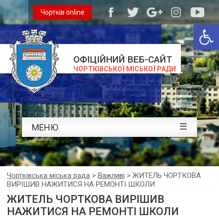
Чортків online
Відкри
ОФІЦІЙНИЙ ВЕБ-САЙТ
ЧОРТКІВСЬКОЇ МІСЬКОЇ РАДИ
☰
МЕНЮ
Чортківська міська рада
>
Важливі
>
ЖИТЕЛЬ ЧОРТКОВА
ВИРІШИВ НАЖИТИСЯ НА РЕМОНТІ ШКОЛИ
ЖИТЕЛЬ ЧОРТКОВА ВИРІШИВ
НАЖИТИСЯ НА РЕМОНТІ ШКОЛИ