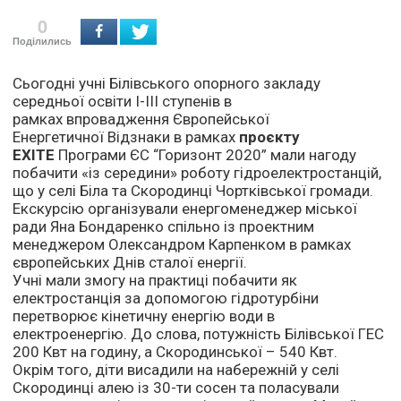
0
Поділились
Сьогодні учні Білівського опорного закладу
середньої освіти І-ІІІ ступенів в
рамках впровадження Європейської
Енергетичної Відзнаки в рамках
проєкту
ЕХІТЕ
Програми ЄС “Горизонт
2020
” мали нагоду
побачити «із середини» роботу гідроелектростанцій,
що у селі Біла та Скородинці Чортківської громади.
Екскурсію організували енергоменеджер міської
ради Яна Бондаренко спільно із проектним
менеджером Олександром Карпенком в рамках
європейських Днів сталої енергії.
Учні мали змогу на практиці побачити як
електростанція за допомогою гідротурбіни
перетворює кінетичну енергію води в
електроенергію. До слова, потужність Білівської ГЕС
200 Квт на годину, а Скородинської – 540 Квт.
Окрім того, діти висадили на набережній у селі
Скородинці алею із 30-ти сосен та поласували