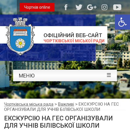
Чортків online
Відкри
ОФІЦІЙНИЙ ВЕБ-САЙТ
ЧОРТКІВСЬКОЇ МІСЬКОЇ РАДИ
☰
МЕНЮ
Чортківська міська рада
>
Важливі
>
ЕКСКУРСІЮ НА ГЕС
ОРГАНІЗУВАЛИ ДЛЯ УЧНІВ БІЛІВСЬКОЇ ШКОЛИ
ЕКСКУРСІЮ НА ГЕС ОРГАНІЗУВАЛИ
ДЛЯ УЧНІВ БІЛІВСЬКОЇ ШКОЛИ