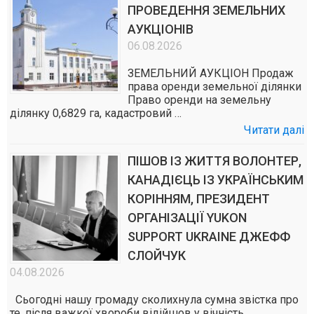
ПРОВЕДЕННЯ ЗЕМЕЛЬНИХ
АУКЦІОНІВ
06.08.2026
ЗЕМЕЛЬНИЙ АУКЦІОН Продаж
права оренди земельної ділянки
Право оренди на земельну
ділянку 0,6829 га, кадастровий …
Читати далі
ПІШОВ ІЗ ЖИТТЯ ВОЛОНТЕР,
КАНАДІЄЦЬ ІЗ УКРАЇНСЬКИМ
КОРІННЯМ, ПРЕЗИДЕНТ
ОРГАНІЗАЦІЇ YUKON
SUPPORT UKRAINE ДЖЕФФ
СЛОЙЧУК
04.08.2026
Сьогодні нашу громаду сколихнула сумна звістка про
те, після важкої хвороби відійшов у вічність …