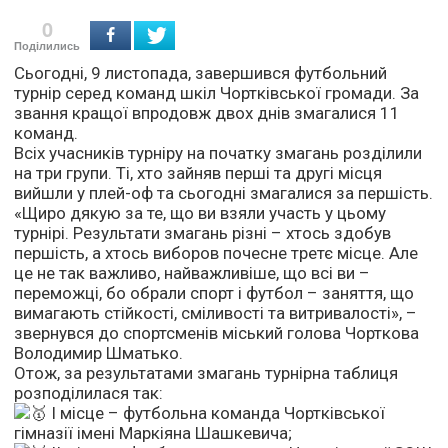
0
Поділились
Сьогодні, 9 листопада, завершився футбольний
турнір серед команд шкіл Чортківської громади. За
звання кращої впродовж двох днів змагалися 11
команд.
Всіх учасників турніру на початку змагань розділили
на три групи. Ті, хто зайняв перші та другі місця
вийшли у плей-оф та сьогодні змагалися за першість.
«Щиро дякую за те, що ви взяли участь у цьому
турнірі. Результати змагань різні – хтось здобув
першість, а хтось виборов почесне третє місце. Але
це не так важливо, найважливіше, що всі ви –
переможці, бо обрали спорт і футбол – заняття, що
вимагають стійкості, сміливості та витривалості», –
звернувся до спортсменів міський голова Чорткова
Володимир Шматько.
Отож, за результатами змагань турнірна таблиця
розподілилася так:
І місце – футбольна команда Чортківської
гімназії імені Маркіяна Шашкевича;