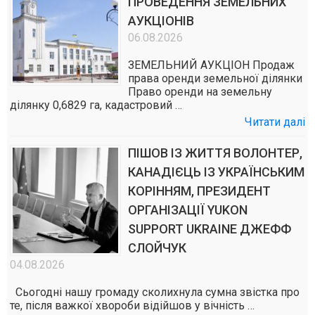
ПРОВЕДЕННЯ ЗЕМЕЛЬНИХ
АУКЦІОНІВ
06.08.2026
ЗЕМЕЛЬНИЙ АУКЦІОН Продаж
права оренди земельної ділянки
Право оренди на земельну
ділянку 0,6829 га, кадастровий …
Читати далі
ПІШОВ ІЗ ЖИТТЯ ВОЛОНТЕР,
КАНАДІЄЦЬ ІЗ УКРАЇНСЬКИМ
КОРІННЯМ, ПРЕЗИДЕНТ
ОРГАНІЗАЦІЇ YUKON
SUPPORT UKRAINE ДЖЕФФ
СЛОЙЧУК
04.08.2026
Сьогодні нашу громаду сколихнула сумна звістка про
те, після важкої хвороби відійшов у вічність …