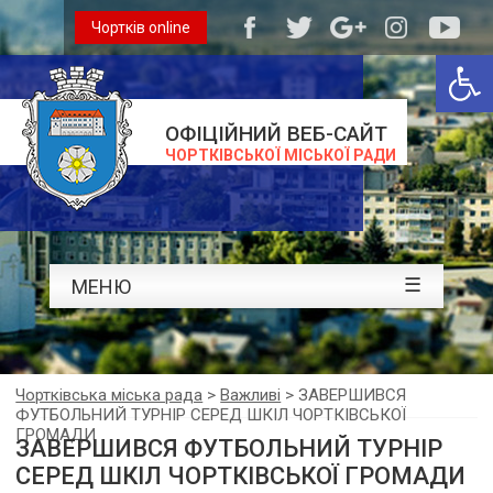
Чортків online
Відкри
ОФІЦІЙНИЙ ВЕБ-САЙТ
ЧОРТКІВСЬКОЇ МІСЬКОЇ РАДИ
☰
МЕНЮ
Чортківська міська рада
>
Важливі
>
ЗАВЕРШИВСЯ
ФУТБОЛЬНИЙ ТУРНІР СЕРЕД ШКІЛ ЧОРТКІВСЬКОЇ
ГРОМАДИ
ЗАВЕРШИВСЯ ФУТБОЛЬНИЙ ТУРНІР
СЕРЕД ШКІЛ ЧОРТКІВСЬКОЇ ГРОМАДИ