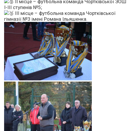
ІІ місце – футбольна команда Чортківської ЗОШ
І-ІІІ ступенів №5;
ІІІ місце – футбольна команда Чортківської
гімназії №3 імені Романа Ільяшенка.