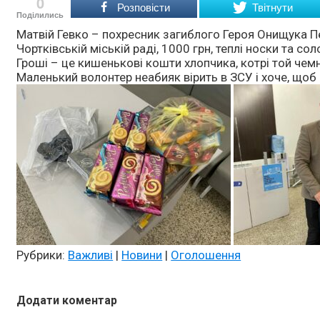
0
Розповісти
Твітнути
Поділились
Матвій Гевко – похресник загиблого Героя Онищука Пе
Чортківській міській раді, 1000 грн, теплі носки та со
Гроші – це кишенькові кошти хлопчика, котрі той чемн
Маленький волонтер неабияк вірить в ЗСУ і хоче, що
Рубрики:
Важливі
|
Новини
|
Оголошення
Додати коментар