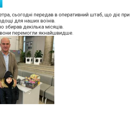
тра, сьогодні передав в оперативний штаб, що діє при
лодощі для наших воїнів.
о збирав декілька місяців.
б вони перемогли якнайшвидше.