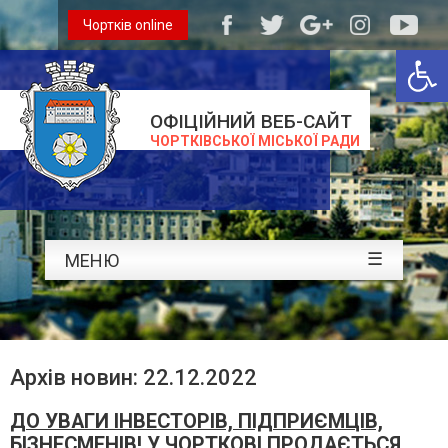
Чортків online
Відкри
ОФІЦІЙНИЙ ВЕБ-САЙТ
ЧОРТКІВСЬКОЇ МІСЬКОЇ РАДИ
☰
МЕНЮ
Архів новин: 22.12.2022
ДО УВАГИ ІНВЕСТОРІВ, ПІДПРИЄМЦІВ,
БІЗНЕСМЕНІВ! У ЧОРТКОВІ ПРОДАЄТЬСЯ