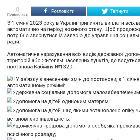
0
Розповісти
Твітнути
Поділились
З 1 січня 2023 року в Україні припинять виплати всі
автоматично на період воєнного стану. Щоб продовж
потрібно звернутися із заявою до управління соціаль
ради.
Автоматичне нарахування всіх видів державної доп
територій або жителям населених пунктів, де ведуться
постанова Кабміну №1320.
У зв’язку з внесенням змін до постанови, з 1 січн
автоматичному режимі:
державна соціальна допомога малозабезпеченим 
допомога на дітей одиноким матерям;
допомога на дітей, над якими встановлено опіку чи
встановлено інвалідність;
щомісячна грошова допомога особі, яка проживає р
психічного розладу;