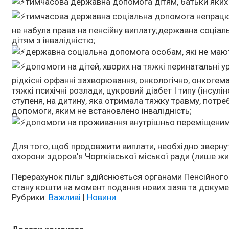
тимчасова державна допомога дітям, батьки яких 
тимчасова державна соціальна допомога непрацююч
не набула права на пенсійну виплату;державна соціал
дітям з інвалідністю;
державна соціальна допомога особам, які не мають
допомоги на дітей, хворих на тяжкі перинатальні 
рідкісні орфанні захворювання, онкологічно, онкогем
тяжкі психічні розлади, цукровий діабет І типу (інсул
ступеня, на дитину, яка отримала тяжку травму, потре
допомоги, яким не встановлено інвалідність;
допомоги на проживання внутрішньо переміщени
Для того, щоб продовжити виплати, необхідно звернут
охорони здоров’я Чортківської міської ради (лише жи
Перерахунок пільг здійснюється органами Пенсійного 
стану кошти на момент подання нових заяв та докуме
Рубрики:
Важливі
|
Новини