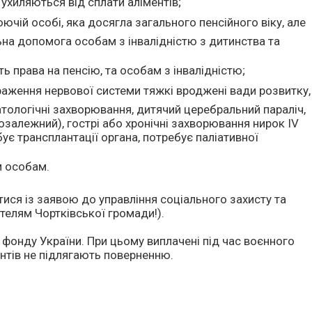
ухиляються від сплати аліментів;
ій особі, яка досягла загального пенсійного віку, але
ьна допомога особам з інвалідністю з дитинства та
 права на пенсію, та особам з інвалідністю;
ураження нервової системи тяжкі вроджені вади розвитку,
атологічні захворювання, дитячий церебральний параліч,
інозалежний), гострі або хронічні захворювання нирок IV
бує трансплантації органа, потребує паліативної
м особам.
ися із заявою до управління соціального захисту та
телям Чортківської громади!).
фонду України. При цьому виплачені під час воєнного
нтів не підлягають поверненню.