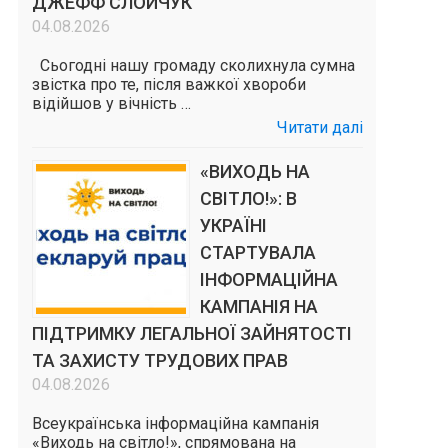
ДЖЕФФ СЛОЙЧУК
04.08.2026
Сьогодні нашу громаду сколихнула сумна
звістка про те, після важкої хвороби
відійшов у вічність …
Читати далі
«ВИХОДЬ НА
СВІТЛО!»: В
УКРАЇНІ
СТАРТУВАЛА
ІНФОРМАЦІЙНА
КАМПАНІЯ НА
ПІДТРИМКУ ЛЕГАЛЬНОЇ ЗАЙНЯТОСТІ
ТА ЗАХИСТУ ТРУДОВИХ ПРАВ
04.08.2026
Всеукраїнська інформаційна кампанія
«Виходь на світло!», спрямована на