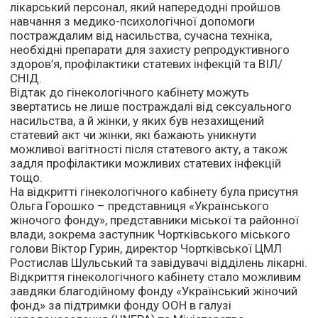
лікарський персонал, який напередодні пройшов
навчання з медико-психологічної допомоги
постраждалим від насильства, сучасна техніка,
необхідні препарати для захисту репродуктивного
здоров’я, профілактики статевих інфекцій та ВІЛ/
СНІД.
Відтак до гінекологічного кабінету можуть
звертатись не лише постраждалі від сексуального
насильства, а й жінки, у яких був незахищений
статевий акт чи жінки, які бажають уникнути
можливої вагітності після статевого акту, а також
задля профілактики можливих статевих інфекцій
тощо.
На відкритті гінекологічного кабінету була присутня
Ольга Горошко – представниця «Українського
жіночого фонду», представники міської та районної
влади, зокрема заступник Чортківського міського
голови Віктор Гурин, директор Чортківської ЦМЛ
Ростислав Шульський та завідувачі відділень лікарні.
Відкриття гінекологічного кабінету стало можливим
завдяки благодійному фонду «Український жіночий
фонд» за підтримки фонду ООН в галузі