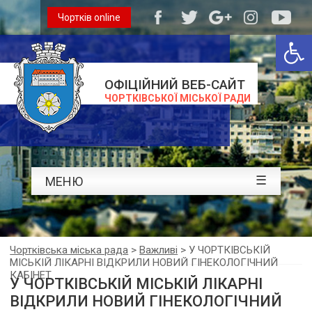
Чортків online
Відкри
ОФІЦІЙНИЙ ВЕБ-САЙТ
ЧОРТКІВСЬКОЇ МІСЬКОЇ РАДИ
☰
МЕНЮ
Чортківська міська рада
>
Важливі
>
У ЧОРТКІВСЬКІЙ
МІСЬКІЙ ЛІКАРНІ ВІДКРИЛИ НОВИЙ ГІНЕКОЛОГІЧНИЙ
КАБІНЕТ
У ЧОРТКІВСЬКІЙ МІСЬКІЙ ЛІКАРНІ
ВІДКРИЛИ НОВИЙ ГІНЕКОЛОГІЧНИЙ