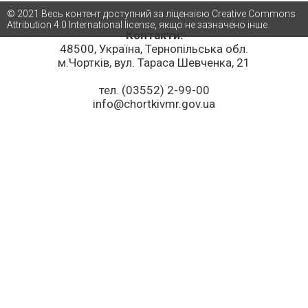
© 2021 Весь контент доступний за ліцензією Creative Commons
Attribution 4.0 International license, якщо не зазначено інше.
Контакти:
48500, Україна, Тернопільська обл.
м.Чортків, вул. Тараса Шевченка, 21
тел. (03552) 2-99-00
info@chortkivmr.gov.ua