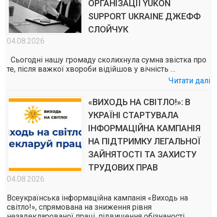
ОРГАНІЗАЦІЇ YUKON
SUPPORT UKRAINE ДЖЕФФ
СЛОЙЧУК
04.08.2026
Сьогодні нашу громаду сколихнула сумна звістка про
те, після важкої хвороби відійшов у вічність …
Читати далі
«ВИХОДЬ НА СВІТЛО!»: В
УКРАЇНІ СТАРТУВАЛА
ІНФОРМАЦІЙНА КАМПАНІЯ
НА ПІДТРИМКУ ЛЕГАЛЬНОЇ
ЗАЙНЯТОСТІ ТА ЗАХИСТУ
ТРУДОВИХ ПРАВ
04.08.2026
Всеукраїнська інформаційна кампанія «Виходь на
світло!», спрямована на зниження рівня
незадекларованої праці, підвищення обізнаності