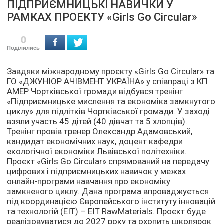
ПІДПРИЄМНИЦЬКІ НАВИЧКИ У
РАМКАХ ПРОЕКТУ «Girls Go Circular»
0
Поділились
Завдяки міжнародному проєкту «Girls Go Circular» та
ГО «ДЖУНІОР АЧІВМЕНТ УКРАЇНА» у співпраці з
КП
АМЕР Чортківcької громади
відбувся тренінг
«Підприємницьке мислення та економіка замкнутого
циклу» для підлітків Чортківської громади. У заході
взяли участь 45 дітей (40 дівчат та 5 хлопців).
Тренінг провів тренер Олександр Адамовський,
кандидат економічних наук, доцент кафедри
екологічної економіки Львівської політехніки.
Проєкт «Girls Go Circular» спрямований на передачу
цифрових і підприємницьких навичок у межах
онлайн-програми навчання про економіку
замкненого циклу. Дана програма впроваджується
під координацією Європейського інституту інновацій
та технологій (EIT) – EIT RawMaterials. Проєкт буде
реалізовуватися до 2027 року та охопить школярок