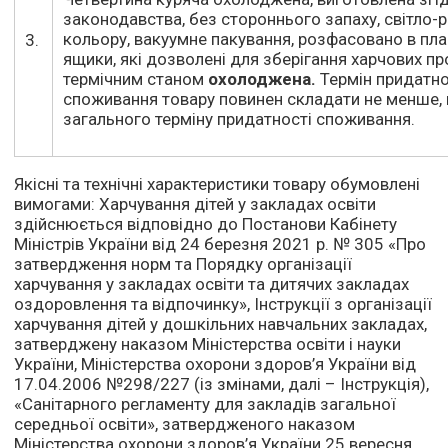
законодавства, без стороннього запаху, світло
кольору, вакуумне пакування, розфасовано в пла
3.
ящики, які дозволені для зберігання харчових пр
термічним станом
охолоджена.
Термін придатно
споживання товару повинен складати не менше,
загального терміну придатності споживання.
Якісні та технічні характеристики товару обумовлені
вимогами: Харчування дітей у закладах освіти
здійснюється відповідно до Постанови Кабінету
Міністрів України від 24 березня 2021 р. № 305 «Про
затвердження норм та Порядку організації
харчування у закладах освіти та дитячих закладах
оздоровлення та відпочинку», Інструкції з організації
харчування дітей у дошкільних навчальних закладах,
затверджену наказом Міністерства освіти і науки
України, Міністерства охорони здоров’я України від
17.04.2006 №298/227 (із змінами, далі – Інструкція),
«Санітарного регламенту для закладів загальної
середньої освіти», затвердженого наказом
Міністерства охорони здоров’я України 25 вересня