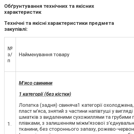
Обґрунтування технічних та якісних
характеристик
Технічні та якісні характеристики предмета
закупівлі:
№
з/
Найменування товару
п
М’ясо
свинини
1 категорії (без кістки)
Лопатка (задня) свиняча1 категорії охолоджена,
пласт м’яса, знятий з частини напівтуші у вигляді
шматків з видаленими сухожиллями та грубими
плівками, з залишенням міжм’язової з’єднувальн
1.
тканини, без стороннього запаху, рожево-червон