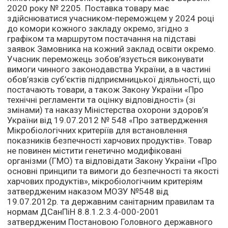
2020 року № 2205. Поставка товару має
здійснюватися учасником-переможцем у 2024 році
до комори кожного закладу окремо, згідно з
графіком та маршрутом постачання на підставі
заявок Замовника на кожний заклад освіти окремо.
Учасник переможець зобов’язується виконувати
вимоги чинного законодавства України, а в частині
обов’язків суб’єктів підприємницької діяльності, що
постачають товари, а також Закону України «Про
технічні регламенти та оцінку відповідності» (зі
змінами) та наказу Міністерства охорони здоров’я
України від 19.07.2012 № 548 «Про затвердження
Мікробіологічних критеріїв для встановлення
показників безпечності харчових продуктів». Товар
не повинен містити генетично модифіковані
організми (ГМО) та відповідати Закону України «Про
основні принципи та вимоги до безпечності та якості
харчових продуктів», мікробіологічним критеріям
затвердженим наказом МОЗУ №548 від
19.07.2012р. та державним санітарним правилам та
нормам ДСанПіН 8.8.1.2.3.4-000-2001
затвердженим Постановою Головного державного