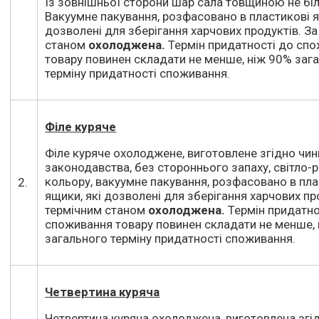
Із зовнішньої сторони шар сала товщиною не бі
Вакуумне пакування, розфасовано в пластикові я
дозволені для зберігання харчових продуктів. З
станом
охолоджена.
Термін придатності до сп
товару повинен складати не менше, ніж 90% заг
терміну придатності споживання.
Філе куряче
Філе куряче охолоджене, виготовлене згідно чи
законодавства, без стороннього запаху, світло
кольору, вакуумне пакування, розфасовано в пла
2.
ящики, які дозволені для зберігання харчових пр
термічним станом
охолоджена.
Термін придатно
споживання товару повинен складати не менше,
загального терміну придатності споживання.
Четвертина куряча
Четвертина куряча охолоджена, виготовлена згі