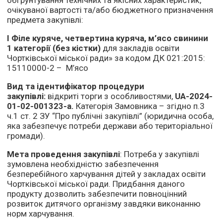
обґрунтування технічних та якісних характеристик,
очікуваної вартості та/або бюджетного призначення
предмета закупівлі:
I
Філе куряче, четвертина куряча,
м’ясо свинини
1 категорії (без кістки)
для закладів освіти
Чортківської міської ради» за кодом ДК 021:2015:
15110000-2 – М’ясо
Вид та ідентифікатор процедури
закупівлі:
відкриті торги з особливостями,
UA-2024-
01-02-001323-а.
Категорія Замовника – згідно п.3
ч.1 ст. 2 ЗУ “Про публічні закупівлі” (юридична особа,
яка забезпечує потреби держави або територіальної
громади).
Мета проведення закупівлі
: Потреба у закупівлі
зумовлена необхідністю забезпечення
безперебійного харчування дітей у закладах освіти
Чортківської міської ради. Придбання даного
продукту дозволить забезпечити повноцінний
розвиток дитячого організму завдяки виконанню
норм харчування.