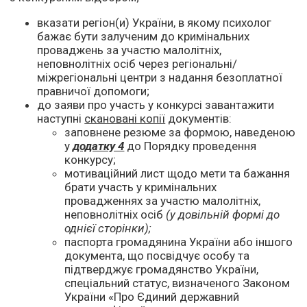
вказати регіон(и) України, в якому психолог
бажає бути залученим до кримінальних
проваджень за участю малолітніх,
неповнолітніх осіб через регіональні/
міжрегіональні центри з надання безоплатної
правничої допомоги;
до заяви про участь у конкурсі завантажити
наступні
скановані копії
документів:
заповнене резюме за формою, наведеною
у
додатку 4
до Порядку проведення
конкурсу;
мотиваційний лист щодо мети та бажання
брати участь у кримінальних
провадженнях за участю малолітніх,
неповнолітніх осіб
(у довільній формі до
однієї сторінки);
паспорта громадянина України або іншого
документа, що посвідчує особу та
підтверджує громадянство України,
спеціальний статус, визначеного Законом
України «Про Єдиний державний