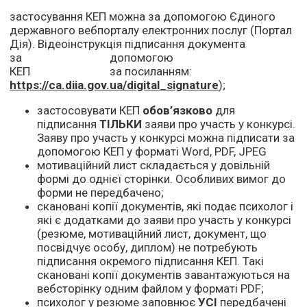
застосування КЕП можна за допомогою Єдиного
державного вебпорталу електронних послуг (Портал
Дія). Відеоінструкція підписання документа
за допомогою
КЕП за посиланням:
https://ca.diia.gov.ua/digital_signature
);
застосовувати КЕП
обов’язково
для
підписання
ТІЛЬКИ
заяви про участь у конкурсі.
Заяву про участь у конкурсі можна підписати за
допомогою КЕП у форматі Word, PDF, JPEG
мотиваційний лист складається у довільній
формі до однієї сторінки. Особливих вимог до
форми не передбачено;
скановані копії документів, які подає психолог і
які є додатками до заяви про участь у конкурсі
(резюме, мотиваційний лист, документ, що
посвідчує особу, диплом) не потребують
підписання окремого підписання КЕП. Такі
скановані копії документів завантажуються на
вебсторінку одним файлом у форматі PDF;
психолог у резюме заповнює
УСІ
передбачені