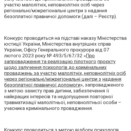
участю малолітніх, неповнолітніх осіб через
регіональні/міжрегіональні центри з надання
безоплатної правничої допомоги (далі – Реєстр).
Конкурс проводиться на підставі наказу Міністерства
юстиції України, Міністерства внутрішніх справ
України, Офісу Генерального прокурора від 07
лютого 2023 року № 493/5/67/32 «
Про
запровадження та реалізацію пілотного
проєкту
щодо залучення психологів до кримінальних
проваджень за участю
малолітніх, неповнолітніх осіб
через регіональні/міжрегіональні центри з
надання
безоплатної правничої допомоги
», запровадженого
з метою захисту прав дитини, забезпечення її
найкращих інтересів та недопущення повторної
травматизації малолітньої, неповнолітньої особи –
учасника кримінального провадження.
Конкурс проводиться з метою відбору психологів