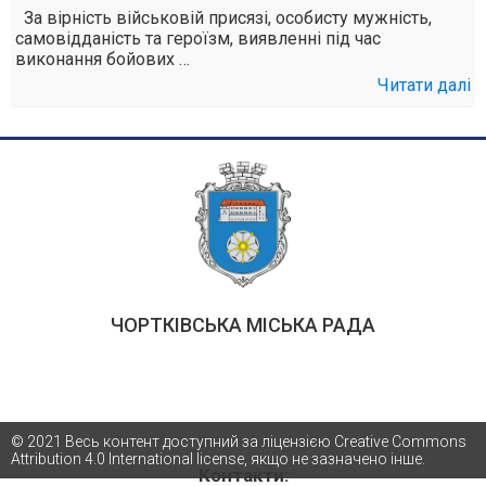
За вірність військовій присязі, особисту мужність,
самовідданість та героїзм, виявленні під час
виконання бойових …
Читати далі
ЧОРТКІВСЬКА МІСЬКА РАДА
© 2021 Весь контент доступний за ліцензією Creative Commons
Attribution 4.0 International license, якщо не зазначено інше.
Контакти: