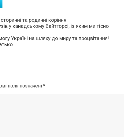
торичні та родинні коріння!
ів у канадському Вайтгорсі, із яким ми тісно
гу Україні на шляху до миру та процвітання!
атько
ові поля позначені
*