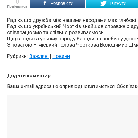
0
Розповісти
Твітнути
Поділились
Радію, що дружба між нашими народами має глибокі іс
Радію, що український Чортків знайшов справжніх друз
співпрацюємо та спільно розвиваємось.
Щира подяка усьому народу Канади за всебічну допомо
З повагою – міський голова Чорткова Володимир Шм
Рубрики:
Важливі
|
Новини
Додати коментар
Ваша e-mail адреса не оприлюднюватиметься.
Обов’язк