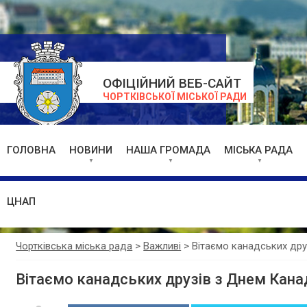
ОФІЦІЙНИЙ ВЕБ-САЙТ
ЧОРТКІВСЬКОЇ МІСЬКОЇ РАДИ
ГОЛОВНА
НОВИНИ
НАША ГРОМАДА
МІСЬКА РАДА
ЦНАП
Чортківська міська рада
>
Важливі
>
Вітаємо канадських дру
Вітаємо канадських друзів з Днем Кана