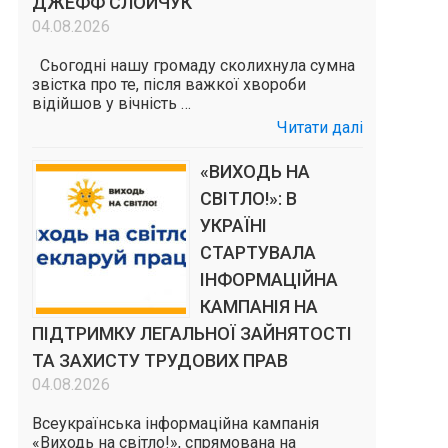
ДЖЕФФ СЛОЙЧУК
04.08.2026
Сьогодні нашу громаду сколихнула сумна
звістка про те, після важкої хвороби
відійшов у вічність …
Читати далі
«ВИХОДЬ НА
СВІТЛО!»: В
УКРАЇНІ
СТАРТУВАЛА
ІНФОРМАЦІЙНА
КАМПАНІЯ НА
ПІДТРИМКУ ЛЕГАЛЬНОЇ ЗАЙНЯТОСТІ
ТА ЗАХИСТУ ТРУДОВИХ ПРАВ
04.08.2026
Всеукраїнська інформаційна кампанія
«Виходь на світло!», спрямована на