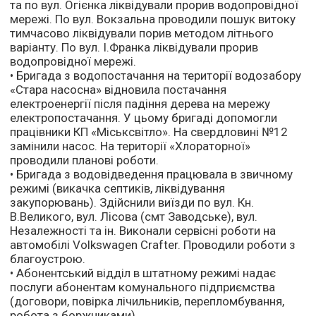
та по вул. Огієнка ліквідували прорив водопровідної
мережі. По вул. Вокзальна проводили пошук витоку
тимчасово ліквідували порив методом літнього
варіанту. По вул. І.Франка ліквідували прорив
водопровідної мережі.
• Бригада з водопостачання на території водозабору
«Стара насосна» відновила постачання
електроенергії після падіння дерева на мережу
електропостачання. У цьому бригаді допомогли
працівники КП «Міськсвітло». На свердловині №12
замінили насос. На території «Хлораторної»
проводили планові роботи.
• Бригада з водовідведення працювала в звичному
режимі (викачка септиків, ліквідування
закупорювань). Здійснили виїзди по вул. Кн.
В.Великого, вул. Лісова (смт Заводське), вул.
Незалежності та ін. Виконали сервісні роботи на
автомобілі Volkswagen Crafter. Проводили роботи з
благоустрою.
• Абонентський відділ в штатному режимі надає
послуги абонентам комунального підприємства
(договори, повірка лічильників, перепломбування,
робота з боржниками).