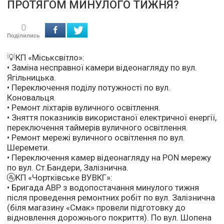
ПРОТЯГОМ МИНУЛОГО ТИЖНЯ?
0
Поділились
💡КП «Міськсвітло»:
• Заміна несправної камери відеонагляду по вул.
Ягільницька.
• Переключення поділу потужності по вул.
Коновальця.
• Ремонт ліхтарів вуличного освітлення.
• Зняття показників використаної електричної енергії,
переключення таймерів вуличного освітлення.
• Ремонт мережі вуличного освітлення по вул.
Шеремети.
• Переключення камер відеонагляду на PON мережу
по вул. Ст.Бандери, Залізнична.
🚰КП «Чортківське ВУВКГ»:
• Бригада АВР з водопостачання минулого тижня
після проведення ремонтних робіт по вул. Залізнична
(біля магазину «Смак» провели підготовку до
відновлення дорожнього покриття). По вул. Шопена