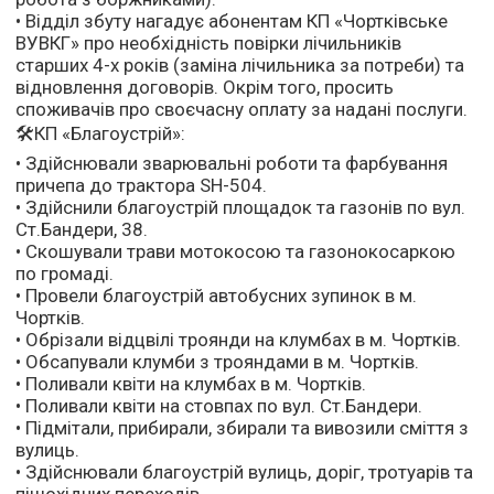
• Відділ збуту нагадує абонентам КП «Чортківське
ВУВКГ» про необхідність повірки лічильників
старших 4-х років (заміна лічильника за потреби) та
відновлення договорів. Окрім того, просить
споживачів про своєчасну оплату за надані послуги.
🛠КП «Благоустрій»:
• Здійснювали зварювальні роботи та фарбування
причепа до трактора SH-504.
• Здійснили благоустрій площадок та газонів по вул.
Ст.Бандери, 38.
• Скошували трави мотокосою та газонокосаркою
по громаді.
• Провели благоустрій автобусних зупинок в м.
Чортків.
• Обрізали відцвілі троянди на клумбах в м. Чортків.
• Обсапували клумби з трояндами в м. Чортків.
• Поливали квіти на клумбах в м. Чортків.
• Поливали квіти на стовпах по вул. Ст.Бандери.
• Підмітали, прибирали, збирали та вивозили сміття з
вулиць.
• Здійснювали благоустрій вулиць, доріг, тротуарів та