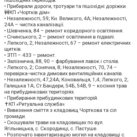
пішохідних переходів.
• Прибирали дороги, тротуари та пішохідні доріжки.
🚧КП «Чортків дім»:
• Незалежності, 59; Кн. Великого, 4А; Незалежності,
24А – чистка каналізації.
• Шевченка, 84 – ремонт коридорного освітлення.
• Січинського, 2 – ремонт освітлення в підвалі.
• Лепкого, 2; Незалежності, 67 – ремонт електричних
щитків.
• ЗТП – 433 – ремонт.
• Залізнична, 88, 90 – фарбування лавок і столів.
• Лепкого, 2; Сонячна, 8; Незалежності, 70, 74 –
перевірка-чистка димових вентиляційних каналів.
• Незалежності, 47,24А; Коновальця, 1,4; Лепкого, 2;
Галицька 1А; Ст.Бандери, 54Б, 54В, 9 – косіння трав
на прибудинкових територіях.
• Прибирання прибудинкових територій.
✝️КП «Ритуальна служба»:
• Вивезення сміття з кладовищ Чорткова та сіл
громади.
• Скошували трави на кладовищах по вул.
Ягільницька, с. Скородинці, с. Пастуше.
• Розпочато інвентаризацію могил на кладовищі с.