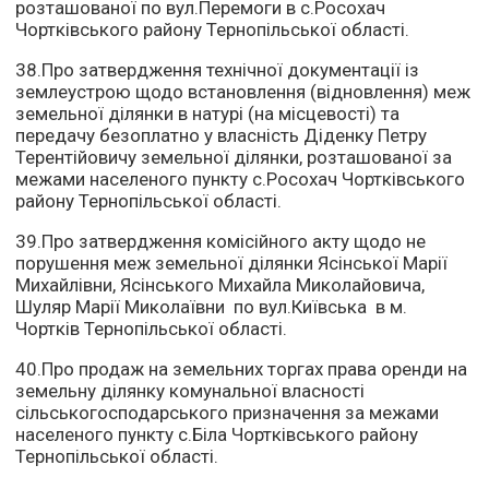
розташованої по вул.Перемоги в с.Росохач
Чортківського району Тернопільської області.
38.Про затвердження технічної документації із
землеустрою щодо встановлення (відновлення) меж
земельної ділянки в натурі (на місцевості) та
передачу безоплатно у власність Діденку Петру
Терентійовичу земельної ділянки, розташованої за
межами населеного пункту с.Росохач Чортківського
району Тернопільської області.
39.Про затвердження комісійного акту щодо не
порушення меж земельної ділянки Ясінської Марії
Михайлівни, Ясінського Михайла Миколайовича,
Шуляр Марії Миколаївни по вул.Київська в м.
Чортків Тернопільської області.
40.Про продаж на земельних торгах права оренди на
земельну ділянку комунальної власності
сільськогосподарського призначення за межами
населеного пункту с.Біла Чортківського району
Тернопільської області.