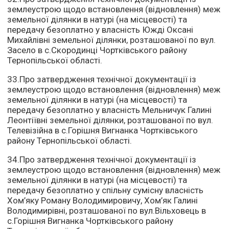
землеустрою щодо встановлення (відновлення) меж
земельної ділянки в натурі (на місцевості) та
передачу безоплатно у власність Южді Оксані
Михайлівні земельної ділянки, розташованої по вул.
Засело в с.Скородинці Чортківського району
Тернопільської області.
33.Про затвердження технічної документації із
землеустрою щодо встановлення (відновлення) меж
земельної ділянки в натурі (на місцевості) та
передачу безоплатно у власність Мельничук Галині
Леонтіївні земельної ділянки, розташованої по вул.
Телевізійна в с.Горішня Вигнанка Чортківського
району Тернопільської області.
34.Про затвердження технічної документації із
землеустрою щодо встановлення (відновлення) меж
земельної ділянки в натурі (на місцевості) та
передачу безоплатно у спільну сумісну власність
Хом’яку Роману Володимировичу, Хом’як Галині
Володимирівні, розташованої по вул.Вільховець в
с.Горішня Вигнанка Чортківського району