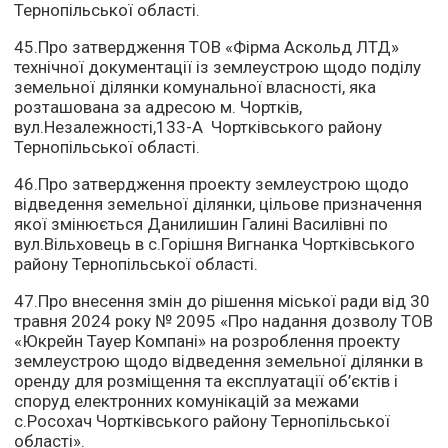
Тернопільської області.
45.Про затвердження ТОВ «Фірма Аскольд ЛТД»
технічної документації із землеустрою щодо поділу
земельної ділянки комунальної власності, яка
розташована за адресою м. Чортків,
вул.Незалежності,133-А Чортківського району
Тернопільської області.
46.Про затвердження проекту землеустрою щодо
відведення земельної ділянки, цільове призначення
якої змінюється Данилишин Галині Василівні по
вул.Вільховець в с.Горішня Вигнанка Чортківського
району Тернопільської області.
47.Про внесення змін до рішення міської ради від 30
травня 2024 року № 2095 «Про надання дозволу ТОВ
«Юкрейн Тауер Компані» на розроблення проекту
землеустрою щодо відведення земельної ділянки в
оренду для розміщення та експлуатації об’єктів і
споруд електронних комунікацій за межами
с.Росохач Чортківського району Тернопільської
області».