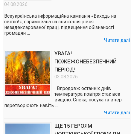
04.08.2026
Всеукраїнська інформаційна кампанія «Виходь на
світло!», спрямована на зниження рівня
незадекларованої праці, підвищення обізнаності
громадян …
Читати далі
УВАГА!
ПОЖЕЖОНЕБЕЗПЕЧНИЙ
ПЕРІОД!
03.08.2026
Впродовж останніх днів
температура повітря стає все
вищою. Спека, посуха та вітер
перетворюють навіть …
Читати далі
ЩЕ 15 ГЕРОЯМ
ЧОРТКІВСЬКОЇ ГРОМАДИ