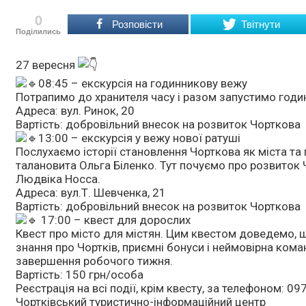
0
Розповісти
Твітнути
Поділились
27 вересня
08:45 – екскурсія на годинникову вежу
Потрапимо до хранителя часу і разом запустимо годин
Адреса: вул. Ринок, 20
Вартість: добровільний внесок на розвиток Чорткова
13:00 – екскурсія у вежу нової ратуші
Послухаємо історії становлення Чорткова як міста та
талановита Ольга Біленко. Тут почуємо про розвиток Ч
Людвіка Носса.
Адреса: вул.Т. Шевченка, 21
Вартість: добровільний внесок на розвиток Чорткова
17:00 – квест для дорослих
Квест про місто для містян. Цим квестом доведемо, 
знання про Чортків, приємні бонуси і неймовірна кома
завершення робочого тижня.
Вартість: 150 грн/особа
Реєстрація на всі події, крім квесту, за телефоном: 0
Чортківський туристично-інформаційний центр