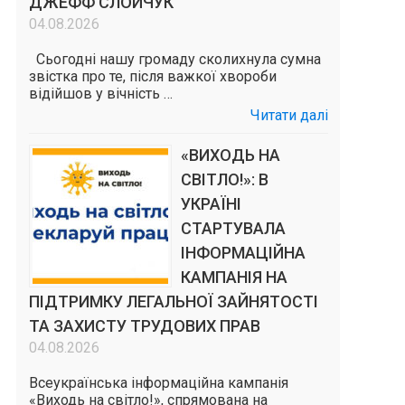
ДЖЕФФ СЛОЙЧУК
04.08.2026
Сьогодні нашу громаду сколихнула сумна
звістка про те, після важкої хвороби
відійшов у вічність …
Читати далі
«ВИХОДЬ НА
СВІТЛО!»: В
УКРАЇНІ
СТАРТУВАЛА
ІНФОРМАЦІЙНА
КАМПАНІЯ НА
ПІДТРИМКУ ЛЕГАЛЬНОЇ ЗАЙНЯТОСТІ
ТА ЗАХИСТУ ТРУДОВИХ ПРАВ
04.08.2026
Всеукраїнська інформаційна кампанія
«Виходь на світло!», спрямована на