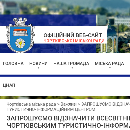
ОФІЦІЙНИЙ ВЕБ-САЙТ
ЧОРТКІВСЬКОЇ МІСЬКОЇ РАДИ
ГОЛОВНА
НОВИНИ
НАША ГРОМАДА
МІСЬКА РАДА
ЦНАП
Чортківська міська рада
>
Важливі
>
ЗАПРОШУЄМО ВІДЗНАЧИ
ТУРИСТИЧНО-ІНФОРМАЦІЙНИМ ЦЕНТРОМ
ЗАПРОШУЄМО ВІДЗНАЧИТИ ВСЕСВІТНІЙ
ЧОРТКІВСЬКИМ ТУРИСТИЧНО-ІНФОР