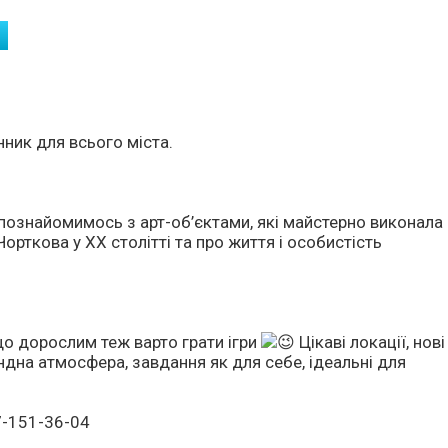
ник для всього міста.
 познайомимось з арт-об’єктами, які майстерно виконала
орткова у ХХ столітті та про життя і особистість
що дорослим теж варто грати ігри
Цікаві локації, нові
ндна атмосфера, завдання як для себе, ідеальні для
97-151-36-04