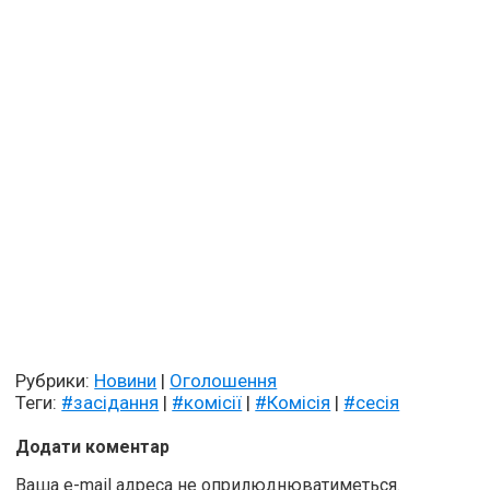
Рубрики:
Новини
|
Оголошення
Теги:
#засідання
|
#комісії
|
#Комісія
|
#сесія
Додати коментар
Ваша e-mail адреса не оприлюднюватиметься.