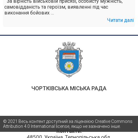
За вірність військовій присязі, особисту мужність,
самовідданість та героїзм, виявленні під час
виконання бойових …
Читати далі
ЧОРТКІВСЬКА МІСЬКА РАДА
© 2021 Весь контент доступний за ліцензією Creative Commons
Attribution 4.0 International license, якщо не зазначено інше.
Контакти:
48500, Україна, Тернопільська обл.