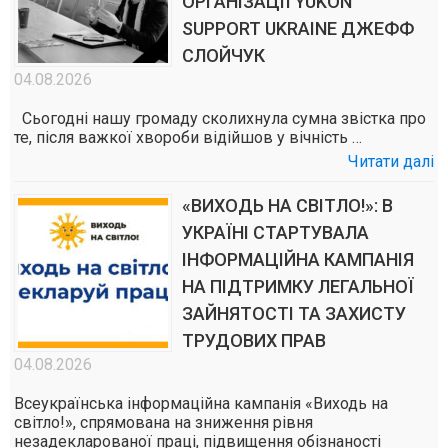
ОРГАНІЗАЦІЇ YUKON
SUPPORT UKRAINE ДЖЕФФ
СЛОЙЧУК
04.08.2026
Сьогодні нашу громаду сколихнула сумна звістка про
те, після важкої хвороби відійшов у вічність …
Читати далі
«ВИХОДЬ НА СВІТЛО!»: В
УКРАЇНІ СТАРТУВАЛА
ІНФОРМАЦІЙНА КАМПАНІЯ
НА ПІДТРИМКУ ЛЕГАЛЬНОЇ
ЗАЙНЯТОСТІ ТА ЗАХИСТУ
ТРУДОВИХ ПРАВ
04.08.2026
Всеукраїнська інформаційна кампанія «Виходь на
світло!», спрямована на зниження рівня
незадекларованої праці, підвищення обізнаності