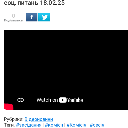
соц. питань 18.02.25
0
Поділились
Рубрики:
Відеоновини
Теги:
#засідання
|
#комісії
|
#Комісія
|
#сесія