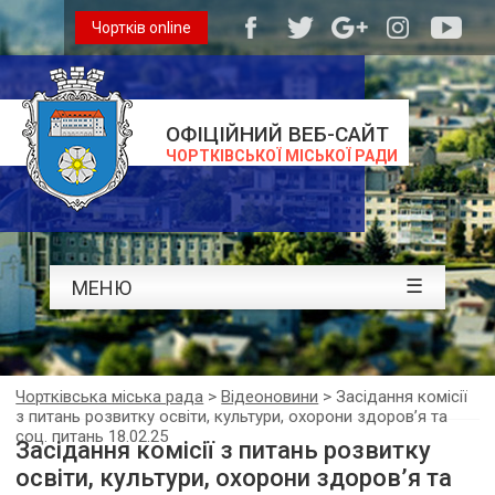
Чортків online
ОФІЦІЙНИЙ ВЕБ-САЙТ
ЧОРТКІВСЬКОЇ МІСЬКОЇ РАДИ
☰
МЕНЮ
Чортківська міська рада
>
Відеоновини
>
Засідання комісії
з питань розвитку освіти, культури, охорони здоров’я та
соц. питань 18.02.25
Засідання комісії з питань розвитку
освіти, культури, охорони здоров’я та