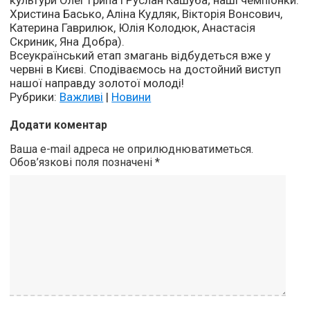
культури Олег Грипа і Руслан Кашуба; наші чемпіонки:
Христина Басько, Аліна Кудляк, Вікторія Вонсович,
Катерина Гаврилюк, Юлія Колодюк, Анастасія
Скриник, Яна Добра).
Всеукраїнський етап змагань відбудеться вже у
червні в Києві. Сподіваємось на достойний виступ
нашої направду золотої молоді!
Рубрики:
Важливі
|
Новини
Додати коментар
Ваша e-mail адреса не оприлюднюватиметься.
Обов’язкові поля позначені
*