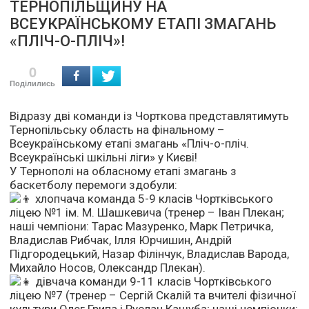
ТЕРНОПІЛЬЩИНУ НА
ВСЕУКРАЇНСЬКОМУ ЕТАПІ ЗМАГАНЬ
«ПЛІЧ-О-ПЛІЧ»!
0
Поділились
Відразу дві команди із Чорткова представлятимуть
Тернопільську область на фінальному –
Всеукраїнському етапі змагань «Пліч-о-пліч.
Всеукраїнські шкільні ліги» у Києві!
У Тернополі на обласному етапі змагань з
баскетболу перемоги здобули:
хлопчача команда 5-9 класів Чортківського
ліцею №1 ім. М. Шашкевича (тренер – Іван Плекан;
наші чемпіони: Тарас Мазуренко, Марк Петричка,
Владислав Рибчак, Ілля Юрчишин, Андрій
Підгородецький, Назар Філінчук, Владислав Варода,
Михайло Носов, Олександр Плекан).
дівчача команди 9-11 класів Чортківського
ліцею №7 (тренер – Сергій Скалій та вчителі фізичної