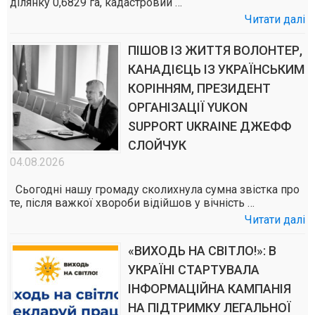
ділянку 0,6829 га, кадастровий …
Читати далі
ПІШОВ ІЗ ЖИТТЯ ВОЛОНТЕР,
КАНАДІЄЦЬ ІЗ УКРАЇНСЬКИМ
КОРІННЯМ, ПРЕЗИДЕНТ
ОРГАНІЗАЦІЇ YUKON
SUPPORT UKRAINE ДЖЕФФ
СЛОЙЧУК
04.08.2026
Сьогодні нашу громаду сколихнула сумна звістка про
те, після важкої хвороби відійшов у вічність …
Читати далі
«ВИХОДЬ НА СВІТЛО!»: В
УКРАЇНІ СТАРТУВАЛА
ІНФОРМАЦІЙНА КАМПАНІЯ
НА ПІДТРИМКУ ЛЕГАЛЬНОЇ