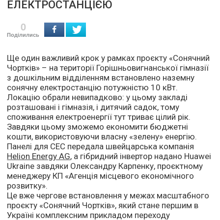
ЕЛЕКТРОСТАНЦІЄЮ
0
Поділились
Ще один важливий крок у рамках проєкту «Сонячний
Чортків» – на території Горішньовигнанської гімназії
з дошкільним відділенням встановлено наземну
сонячну електростанцію потужністю 10 кВт.
Локацію обрали невипадково: у цьому закладі
розташовані і гімназія, і дитячий садок, тому
споживання електроенергії тут триває цілий рік.
Завдяки цьому зможемо економити бюджетні
кошти, використовуючи власну «зелену» енергію.
Панелі для СЕС передала швейцарська компанія
Helion Energy AG
, а гібридний інвертор надано Huawei
Ukraine завдяки Олександру Карпенку, проєктному
менеджеру КП «Агенція місцевого економічного
розвитку».
Це вже чергове встановлення у межах масштабного
проєкту «Сонячний Чортків», який стане першим в
Україні комплексним прикладом переходу