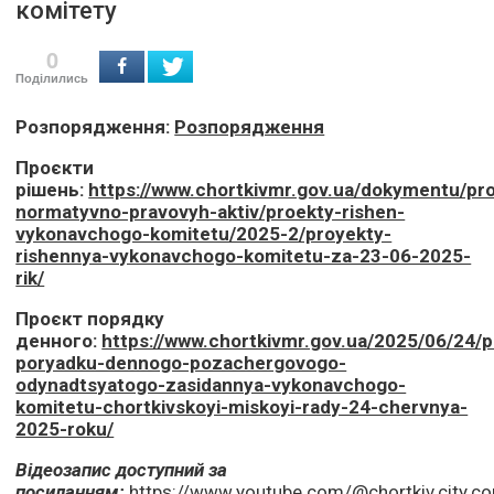
комітету
0
Поділились
Розпорядження:
Розпорядження
Проєкти
рішень:
https://www.chortkivmr.gov.ua/dokymentu/pr
normatyvno-pravovyh-aktiv/proekty-rishen-
vykonavchogo-komitetu/2025-2/proyekty-
rishennya-vykonavchogo-komitetu-za-23-06-2025-
rik/
Проєкт порядку
денного:
https://www.chortkivmr.gov.ua/2025/06/24/p
poryadku-dennogo-pozachergovogo-
odynadtsyatogo-zasidannya-vykonavchogo-
komitetu-chortkivskoyi-miskoyi-rady-24-chervnya-
2025-roku/
Відеозапис доступний за
посиланням:
https://www.youtube.com/@chortkiv.city.co