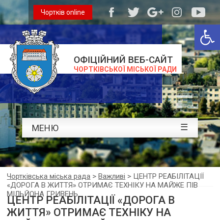
Чортків online
Відкри
ОФІЦІЙНИЙ ВЕБ-САЙТ
ЧОРТКІВСЬКОЇ МІСЬКОЇ РАДИ
☰
МЕНЮ
Чортківська міська рада
>
Важливі
>
ЦЕНТР РЕАБІЛІТАЦІЇ
«ДОРОГА В ЖИТТЯ» ОТРИМАЄ ТЕХНІКУ НА МАЙЖЕ ПІВ
МІЛЬЙОНА ГРИВЕНЬ
ЦЕНТР РЕАБІЛІТАЦІЇ «ДОРОГА В
ЖИТТЯ» ОТРИМАЄ ТЕХНІКУ НА