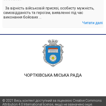
За вірність військовій присязі, особисту мужність,
самовідданість та героїзм, виявленні під час
виконання бойових …
Читати далі
ЧОРТКІВСЬКА МІСЬКА РАДА
© 2021 Весь контент доступний за ліцензією Creative Commons
Attribution 4.0 International license, якщо не зазначено інше.