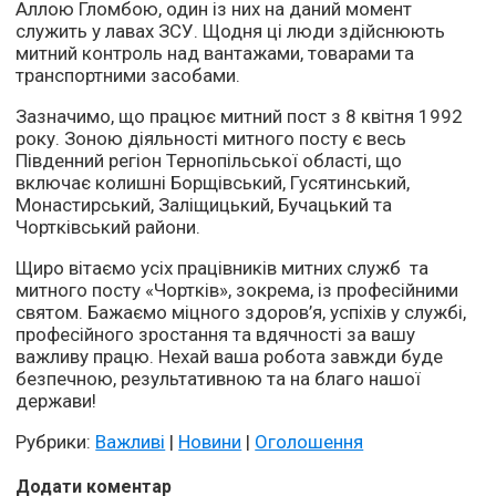
Аллою Гломбою, один із них на даний момент
служить у лавах ЗСУ. Щодня ці люди здійснюють
митний контроль над вантажами, товарами та
транспортними засобами.
Зазначимо, що працює митний пост з 8 квітня 1992
року. Зоною діяльності митного посту є весь
Південний регіон Тернопільської області, що
включає колишні Борщівський, Гусятинський,
Монастирський, Заліщицький, Бучацький та
Чортківський райони.
Щиро вітаємо усіх працівників митних служб та
митного посту «Чортків», зокрема, із професійними
святом. Бажаємо міцного здоров’я, успіхів у службі,
професійного зростання та вдячності за вашу
важливу працю. Нехай ваша робота завжди буде
безпечною, результативною та на благо нашої
держави!
Рубрики:
Важливі
|
Новини
|
Оголошення
Додати коментар