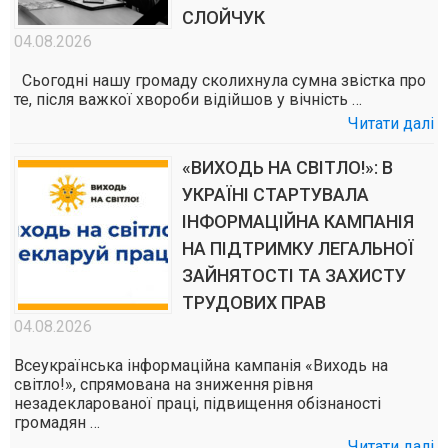
СЛОЙЧУК
04.08.2026
Сьогодні нашу громаду сколихнула сумна звістка про
те, після важкої хвороби відійшов у вічність …
Читати далі
«ВИХОДЬ НА СВІТЛО!»: В
УКРАЇНІ СТАРТУВАЛА
ІНФОРМАЦІЙНА КАМПАНІЯ
НА ПІДТРИМКУ ЛЕГАЛЬНОЇ
ЗАЙНЯТОСТІ ТА ЗАХИСТУ
ТРУДОВИХ ПРАВ
04.08.2026
Всеукраїнська інформаційна кампанія «Виходь на
світло!», спрямована на зниження рівня
незадекларованої праці, підвищення обізнаності
громадян …
Читати далі