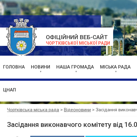
ОФІЦІЙНИЙ ВЕБ-САЙТ
ЧОРТКІВСЬКОЇ МІСЬКОЇ РАДИ
ГОЛОВНА
НОВИНИ
НАША ГРОМАДА
МІСЬКА РАДА
ЦНАП
Чортківська міська рада
>
Відеоновини
>
Засідання виконавч
Засідання виконавчого комітету від 16.