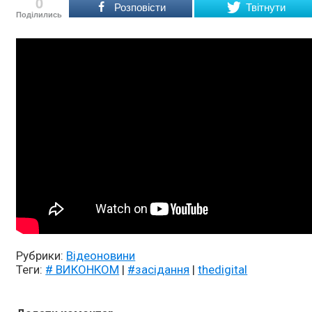
0
Розповісти
Твітнути
Поділились
Рубрики:
Відеоновини
Теги:
# ВИКОНКОМ
|
#засідання
|
thedigital