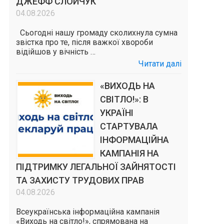
ДЖЕФФ СЛОЙЧУК
04.08.2026
Сьогодні нашу громаду сколихнула сумна
звістка про те, після важкої хвороби
відійшов у вічність …
Читати далі
«ВИХОДЬ НА
СВІТЛО!»: В
УКРАЇНІ
СТАРТУВАЛА
ІНФОРМАЦІЙНА
КАМПАНІЯ НА
ПІДТРИМКУ ЛЕГАЛЬНОЇ ЗАЙНЯТОСТІ
ТА ЗАХИСТУ ТРУДОВИХ ПРАВ
04.08.2026
Всеукраїнська інформаційна кампанія
«Виходь на світло!», спрямована на