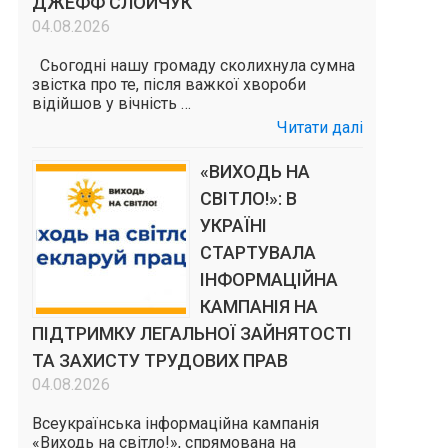
ДЖЕФФ СЛОЙЧУК
04.08.2026
Сьогодні нашу громаду сколихнула сумна
звістка про те, після важкої хвороби
відійшов у вічність …
Читати далі
«ВИХОДЬ НА
СВІТЛО!»: В
УКРАЇНІ
СТАРТУВАЛА
ІНФОРМАЦІЙНА
КАМПАНІЯ НА
ПІДТРИМКУ ЛЕГАЛЬНОЇ ЗАЙНЯТОСТІ
ТА ЗАХИСТУ ТРУДОВИХ ПРАВ
04.08.2026
Всеукраїнська інформаційна кампанія
«Виходь на світло!», спрямована на