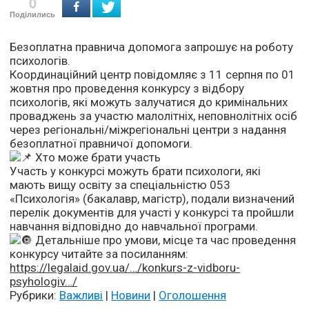
0
Поділились
Безоплатна правнича допомога запрошує на роботу
психологів.
Координаційний центр повідомляє з 11 серпня по 01
жовтня про проведення конкурсу з відбору
психологів, які можуть залучатися до кримінальних
проваджень за участю малолітніх, неповнолітніх осіб
через регіональні/міжрегіональні центри з надання
безоплатної правничої допомоги.
Хто може брати участь
Участь у конкурсі можуть брати психологи, які
мають вищу освіту за спеціальністю 053
«Психологія» (бакалавр, магістр), подали визначений
перелік документів для участі у конкурсі та пройшли
навчання відповідно до навчальної програми.
Детальніше про умови, місце та час проведення
конкурсу читайте за посиланням:
https://legalaid.gov.ua/…/konkurs-z-vidboru-
psyhologiv…/
Рубрики:
Важливі
|
Новини
|
Оголошення