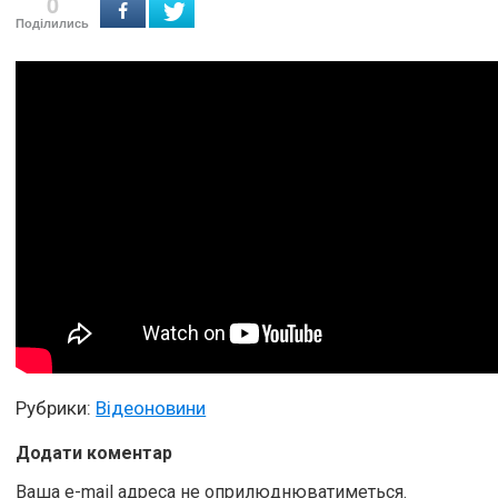
0
Поділились
Рубрики:
Відеоновини
Додати коментар
Ваша e-mail адреса не оприлюднюватиметься.