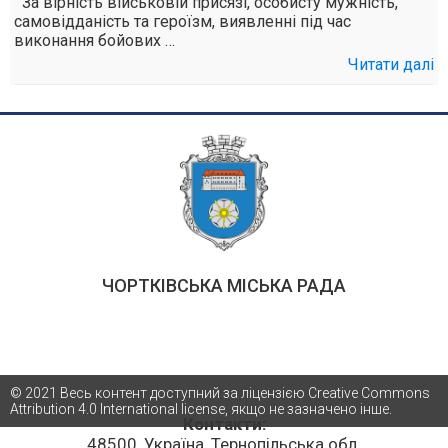
За вірність військовій присязі, особисту мужність,
самовідданість та героїзм, виявленні під час
виконання бойових …
Читати далі
ЧОРТКІВСЬКА МІСЬКА РАДА
© 2021 Весь контент доступний за ліцензією Creative Commons
Attribution 4.0 International license, якщо не зазначено інше.
Контакти:
48500, Україна, Тернопільська обл.