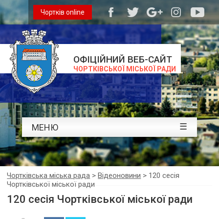
Чортків online
ОФІЦІЙНИЙ ВЕБ-САЙТ
ЧОРТКІВСЬКОЇ МІСЬКОЇ РАДИ
☰
МЕНЮ
Чортківська міська рада
>
Відеоновини
>
120 сесія
Чортківської міської ради
120 сесія Чортківської міської ради