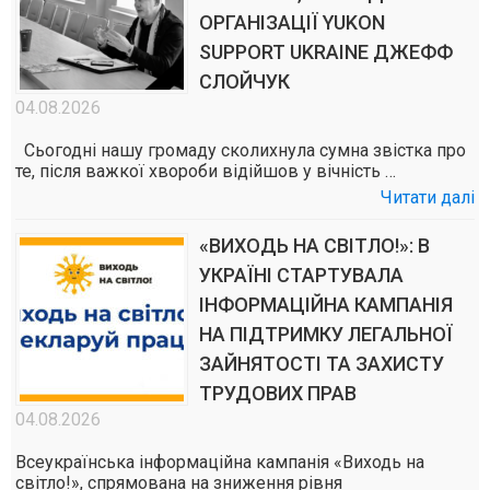
ОРГАНІЗАЦІЇ YUKON
SUPPORT UKRAINE ДЖЕФФ
СЛОЙЧУК
04.08.2026
Сьогодні нашу громаду сколихнула сумна звістка про
те, після важкої хвороби відійшов у вічність …
Читати далі
«ВИХОДЬ НА СВІТЛО!»: В
УКРАЇНІ СТАРТУВАЛА
ІНФОРМАЦІЙНА КАМПАНІЯ
НА ПІДТРИМКУ ЛЕГАЛЬНОЇ
ЗАЙНЯТОСТІ ТА ЗАХИСТУ
ТРУДОВИХ ПРАВ
04.08.2026
Всеукраїнська інформаційна кампанія «Виходь на
світло!», спрямована на зниження рівня