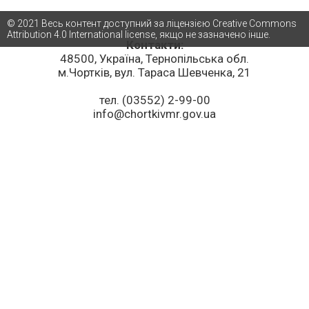
© 2021 Весь контент доступний за ліцензією Creative Commons
Attribution 4.0 International license, якщо не зазначено інше.
Контакти:
48500, Україна, Тернопільська обл.
м.Чортків, вул. Тараса Шевченка, 21
тел. (03552) 2-99-00
info@chortkivmr.gov.ua