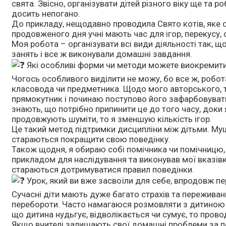
свята. Звісно, організувати дітей різного віку ще та 
досить непогано.
До прикладу, нещодавно проводила Свято котів, яке с
продовженого дня учні мають час для ігор, перекусу
Моя робота – організувати всі види діяльності так, 
занять і все ж виконували домашні завдання.
Які особливі форми чи методи можете виокремити 
Чогось особливого виділити не можу, бо все ж, робота
класовода чи предметника. Щодо мого авторського, т
прямокутник і починаю поступово його зафарбовувати
знають, що потрібно припинити це до того часу, доки
продовжують шуміти, то я зменшую кількість ігор.
Це такий метод підтримки дисципліни між дітьми. Мушу
стараються покращити свою поведінку.
Також щодня, я обираю собі помічника чи помічницю,
прикладом для наслідування та виконував мої вказівк
стараються дотримуватися правил поведінки.
Урок, який ви вже засвоїли для себе, впродовж п
Сучасні діти мають дуже багато страхів та переживан
перебороти. Часто намагаюся розмовляти з дитиною і з
що дитина нудьгує, відволікається чи сумує, то пров
Якщо вчителі залишають свої домашні проблеми за по