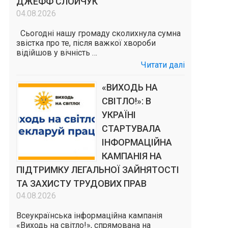
ДЖЕФФ СЛОЙЧУК
04.08.2026
Сьогодні нашу громаду сколихнула сумна
звістка про те, після важкої хвороби
відійшов у вічність …
Читати далі
«ВИХОДЬ НА
СВІТЛО!»: В
УКРАЇНІ
СТАРТУВАЛА
ІНФОРМАЦІЙНА
КАМПАНІЯ НА
ПІДТРИМКУ ЛЕГАЛЬНОЇ ЗАЙНЯТОСТІ
ТА ЗАХИСТУ ТРУДОВИХ ПРАВ
04.08.2026
Всеукраїнська інформаційна кампанія
«Виходь на світло!», спрямована на