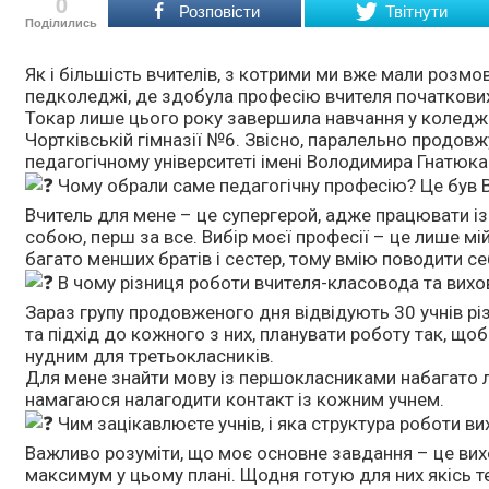
0
Розповісти
Твітнути
Поділились
Як і більшість вчителів, з котрими ми вже мали розмо
педколеджі, де здобула професію вчителя початкових 
Токар лише цього року завершила навчання у коледжі
Чортківській гімназії №6. Звісно, паралельно продов
педагогічному університеті імені Володимира Гнатюка
Чому обрали саме педагогічну професію? Це був В
Вчитель для мене – це супергерой, адже працювати із
собою, перш за все. Вибір моєї професії – це лише мі
багато менших братів і сестер, тому вмію поводити се
В чому різниця роботи вчителя-класовода та вих
Зараз групу продовженого дня відвідують 30 учнів різн
та підхід до кожного з них, планувати роботу так, щоб 
нудним для третьокласників.
Для мене знайти мову із першокласниками набагато ле
намагаюся налагодити контакт із кожним учнем.
Чим зацікавлюєте учнів, і яка структура роботи в
Важливо розуміти, що моє основне завдання – це вих
максимум у цьому плані. Щодня готую для них якісь тем