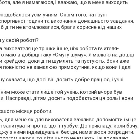
робота, але я намагаюся, і вважаю, що в мене виходить
подобалося усім учням. Окрім того, на групі
, спортивної години та виконання домашнього завдання.
щоб діти не втомлювалися, брали корисне від наших
у своїй роботі?
 вихователя це трішки інше, ніж робота вчителя-
о маю в добірці таку «Смугу шуму». Я малюю на дошці
 крейдою, доки діти шумлять та пустують. Вони вже
 я повністю не замалюю прямокутник, якщо вони і далі
 сказати, що досі він досить добре працює, і учні
 ним може стати лише той учень, котрий вчора був
и. Насправді, дітям досить подобається ця роль і вони
ершого місяця роботи.
ь, для мене як для вихователя важливо допомогти їм це
апитувати про те, що її турбує. До прикладу, коли бачу,
оджу з ними індивідуальні бесіди, намагаюся розрадити.
рогом школи, то діти цього не вміють, і я докладаю