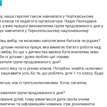
ву, наша героїня також навчалася у Чортківському
класів та педагога-організатора. Надія Леонідівна
, а вже працює вихователем групи продовженого дня у
жує навчатися у Тернопільському національному
.
аш вибір, чи можливо наполягання батьків чи рідних?
 дітьми нелегка праця, яка вимагає багато роботи над
й вибір, бо ще з дитинства мріяла бути вчителем, маю
бе із дітьми і дуже люблю цю справу.
ователя групи продовженого дня?
ого віку та із різних класів. Потрібно знайти «ключик»
зацікавити усіх, бо те, що роблять діти 1-го класу, буде
гше, ніж із третьокласниками. Хоча, загалом,
ихователя групи продовженого дня?
овання дітей, тому намагаюся дати своїм учням
атичні та інформаційні новинки, ігри, різноманітні