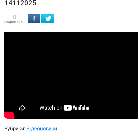
14112025
0
Поділились
Рубрики:
Відеоновини