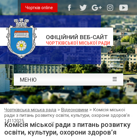
Чортків online
ОФІЦІЙНИЙ ВЕБ-САЙТ
ЧОРТКІВСЬКОЇ МІСЬКОЇ РАДИ
☰
МЕНЮ
Чортківська міська рада
>
Відеоновини
>
Комісія міської
ради з питань розвитку освіти, культури, охорони здоров’я
14112025
Комісія міської ради з питань розвитку
освіти, культури, охорони здоров’я