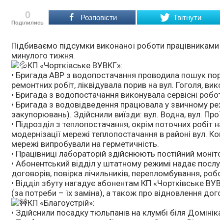
0
Розповісти
Твітнути
Поділились
Підбиваємо підсумки виконаної роботи працівниками
минулого тижня.
КП «Чортківське ВУВКГ»:
• Бригада АВР з водопостачання проводила пошук пори
ремонтних робіт, ліквідувала порив на вул. Гоголя, ви
• Бригада з водопостачання виконувала сервісні роб
• Бригада з водовідведення працювала у звичному реж
закупорювань). Здійснили виїзди: вул. Водна, вул. Проїзн
• Підрозділ з теплопостачання, окрім поточних робі
модернізації мережі теплопостачання в районі вул. Ко
мережі випробували на герметичність.
• Працівниці лабораторій здійснюють постійний моніт
• Абонентський відділ у штатному режимі надає посл
договорів, повірка лічильників, перепломбування, ро
• Відділ збуту нагадує абонентам КП «Чортківське ВУВ
(за потреби – їх заміна), а також про відновлення дог
КП «Благоустрій»:
• Здійснили посадку тюльпанів на клумбі біля Домінік