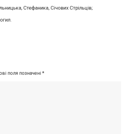
ільницька, Стефаника, Січових Стрільців;
огил.
ові поля позначені
*