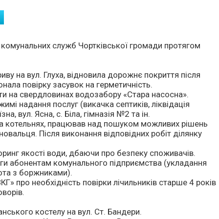
 комунальних служб Чортківської громади протягом
ву на вул. Глуха, відновила дорожнє покриття після
конала повірку засувок на герметичність.
оти на свердловинах водозабору «Стара насосна».
имі надання послуг (викачка септиків, ліквідація
а, вул. Ясна, с. Біла, гімназія №2 та ін.
т на котельнях, працював над пошуком можливих рішень
новальця. Після виконання відповідних робіт ділянку
оринг якості води, дбаючи про безпеку споживачів.
уги абонентам комунального підприємства (укладання
бота з боржниками).
КГ» про необхідність повірки лічильників старше 4 років
оворів.
анського костелу на вул. Ст. Бандери.