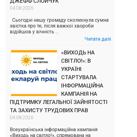
ДЖЕФФ СЛОЙЧУК
04.08.2026
Сьогодні нашу громаду сколихнула сумна
звістка про те, після важкої хвороби
відійшов у вічність …
Читати далі
«ВИХОДЬ НА
СВІТЛО!»: В
УКРАЇНІ
СТАРТУВАЛА
ІНФОРМАЦІЙНА
КАМПАНІЯ НА
ПІДТРИМКУ ЛЕГАЛЬНОЇ ЗАЙНЯТОСТІ
ТА ЗАХИСТУ ТРУДОВИХ ПРАВ
04.08.2026
Всеукраїнська інформаційна кампанія
«Виходь на світло!», спрямована на