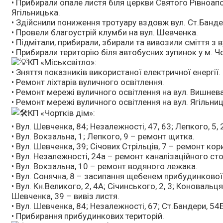
• Прибирали опале листя біля церкви Святого Рівноа
Ягільницька.
• Здійснили пониження тротуару вздовж вул. Ст.Банде
• Провели благоустрій клумби на вул. Шевченка.
• Підмітали, прибирали, збирали та вивозили сміття з 
• Прибирали територію біля автобусних зупинок у м. Чо
КП «Міськсвітло»:
• Зняття показників використаної електричної енергії.
• Ремонт ліхтарів вуличного освітлення.
• Ремонт мережі вуличного освітлення на вул. Вишнева
• Ремонт мережі вуличного освітлення на вул. Ягільни
КП «Чортків дім»:
• Вул. Шевченка, 84; Незалежності, 47, 63; Лепкого, 5, 
• Вул. Вокзальна, 1; Лепкого, 9 – ремонт щитка.
• Вул. Шевченка, 39; Січових Стрільців, 7 – ремонт ко
• Вул. Незалежності, 24а – ремонт каналізаційного ст
• Вул. Вокзальна, 10 – ремонт водяного лежака.
• Вул. Сонячна, 8 – засипання щебенем прибудинкової 
• Вул. Кн.Великого, 2, 4А; Січинського, 2, 3; Коновальця,
Шевченка, 39 – вивіз листя.
• Вул. Шевченка, 84; Незалежності, 67; Ст.Бандери, 54
• Прибирання прибудинкових територій.