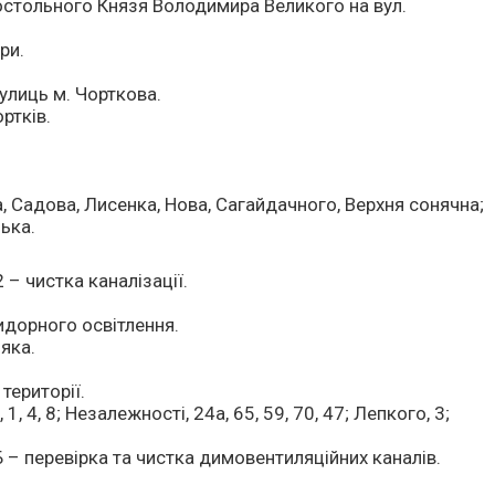
постольного Князя Володимира Великого на вул.
ри.
вулиць м. Чорткова.
ртків.
, Садова, Лисенка, Нова, Сагайдачного, Верхня сонячна;
цька.
2 – чистка каналізації.
ридорного освітлення.
ояка.
території.
 1, 4, 8; Незалежності, 24а, 65, 59, 70, 47; Лепкого, 3;
Б – перевірка та чистка димовентиляційних каналів.