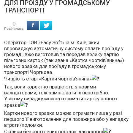
ДЛЯ ПРОЇЗДУ У ГРОМАДСЬКОМУ
ТРАНСПОРТІ
0
Поділились
Оператор ТОВ «Easy Soft» із м. Київ, який
впроваджує автоматичну систему оплати проїзду у
громаді, вже виготовив та передав велику партію
пільгових карток (так звана «Картка чортків’янина»)
нового зразка для проїзду в громадському
транспорті Чорткова.
Чи діють старі «Картки чортків’янина»
Так, вони коректно працюють з новими
валідаторами, тож замінювати їх непотрібно.
У якому випадку можна отримати картку нового
зразка
Картки нового зразка можна отримати лише у разі
першого її виготовлення для пасажира або у випадку
втрати/поломки.
Скільки безкоштовних поїздок дає картка