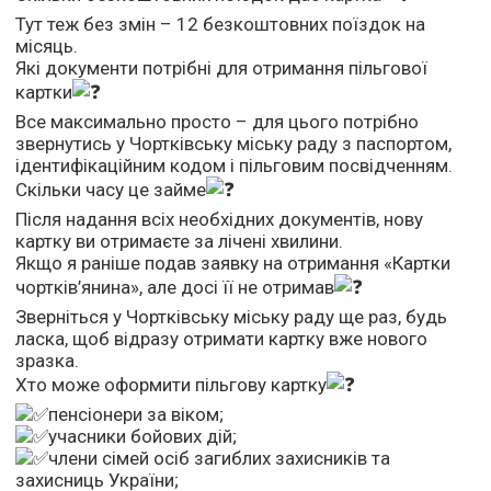
Тут теж без змін – 12 безкоштовних поїздок на
місяць.
Які документи потрібні для отримання пільгової
картки
Все максимально просто – для цього потрібно
звернутись у Чортківську міську раду з паспортом,
ідентифікаційним кодом і пільговим посвідченням.
Скільки часу це займе
Після надання всіх необхідних документів, нову
картку ви отримаєте за лічені хвилини.
Якщо я раніше подав заявку на отримання «Картки
чортків’янина», але досі її не отримав
Зверніться у Чортківську міську раду ще раз, будь
ласка, щоб відразу отримати картку вже нового
зразка.
Хто може оформити пільгову картку
пенсіонери за віком;
учасники бойових дій;
члени сімей осіб загиблих захисників та
захисниць України;