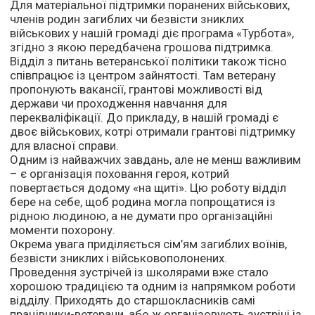
Для матеріальної підтримки поранених військових,
членів родин загиблих чи безвісти зниклих
військових у нашій громаді діє програма «Турбота»,
згідно з якою передбачена грошова підтримка.
Відділ з питань ветеранської політики також тісно
співпрацює із центром зайнятості. Там ветерану
пропонують вакансії, грантові можливості від
держави чи проходження навчання для
перекваліфікації. До прикладу, в нашій громаді є
двоє військових, котрі отримали грантові підтримку
для власної справи.
Одним із найважчих завдань, але не менш важливим
– є організація поховання героя, котрий
повертається додому «на щиті». Цю роботу відділ
бере на себе, щоб родина могла попрощатися із
рідною людиною, а не думати про організаційні
моменти похорону.
Окрема увага приділяється сім’ям загиблих воїнів,
безвісти зниклих і військовополонених.
Проведення зустрічей із школярами вже стало
хорошою традицією та одним із напрямком роботи
відділу. Приходять до старшокласників самі
працівники-ветерани, або ж організовують зустрічі із