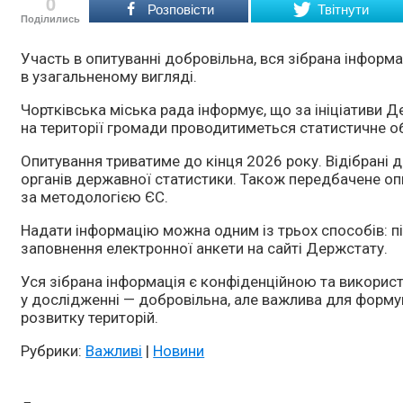
0
Розповісти
Твітнути
Поділились
Участь в опитуванні добровільна, вся зібрана інфор
в узагальненому вигляді.
Чортківська міська рада інформує, що за ініціативи 
на території громади проводитиметься статистичне 
Опитування триватиме до кінця 2026 року. Відібрані
органів державної статистики. Також передбачене оп
за методологією ЄС.
Надати інформацію можна одним із трьох способів: п
заповнення електронної анкети на сайті Держстату.
Уся зібрана інформація є конфіденційною та викорис
у дослідженні — добровільна, але важлива для формув
розвитку територій.
Рубрики:
Важливі
|
Новини