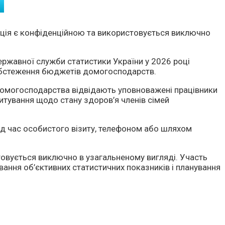
мація є конфіденційною та використовується виключно
Державної служби статистики України у 2026 році
обстеження бюджетів домогосподарств.
 домогосподарства відвідають уповноважені працівники
итування щодо стану здоров’я членів сімей
ід час особистого візиту, телефоном або шляхом
товується виключно в узагальненому вигляді. Участь
ання об’єктивних статистичних показників і планування