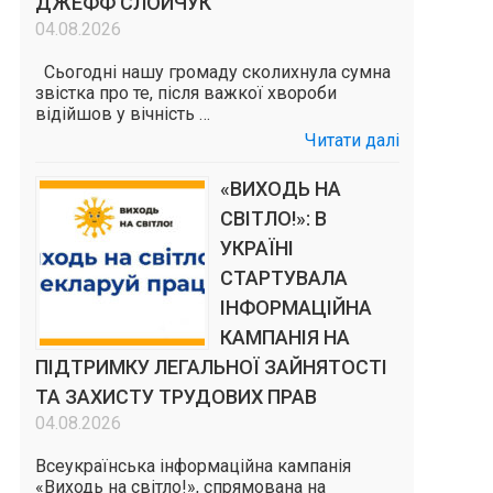
ДЖЕФФ СЛОЙЧУК
04.08.2026
Сьогодні нашу громаду сколихнула сумна
звістка про те, після важкої хвороби
відійшов у вічність …
Читати далі
«ВИХОДЬ НА
СВІТЛО!»: В
УКРАЇНІ
СТАРТУВАЛА
ІНФОРМАЦІЙНА
КАМПАНІЯ НА
ПІДТРИМКУ ЛЕГАЛЬНОЇ ЗАЙНЯТОСТІ
ТА ЗАХИСТУ ТРУДОВИХ ПРАВ
04.08.2026
Всеукраїнська інформаційна кампанія
«Виходь на світло!», спрямована на