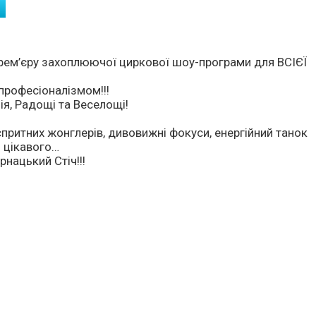
рем’єру захоплюючої циркової шоу-програми для ВСІЄЇ
професіоналізмом!!!
зія, Радощі та Веселощі!
 спритних жонглерів, дивовижні фокуси, енергійний танок
о цікавого…
рнацький Стіч!!!