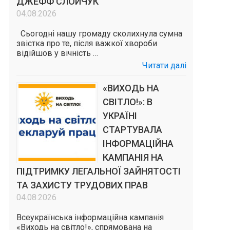
ДЖЕФФ СЛОЙЧУК
04.08.2026
Сьогодні нашу громаду сколихнула сумна
звістка про те, після важкої хвороби
відійшов у вічність …
Читати далі
«ВИХОДЬ НА
СВІТЛО!»: В
УКРАЇНІ
СТАРТУВАЛА
ІНФОРМАЦІЙНА
КАМПАНІЯ НА
ПІДТРИМКУ ЛЕГАЛЬНОЇ ЗАЙНЯТОСТІ
ТА ЗАХИСТУ ТРУДОВИХ ПРАВ
04.08.2026
Всеукраїнська інформаційна кампанія
«Виходь на світло!», спрямована на