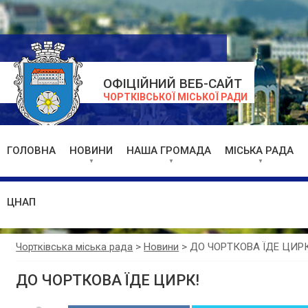
ОФІЦІЙНИЙ ВЕБ-САЙТ
ЧОРТКІВСЬКОЇ МІСЬКОЇ РАДИ
ГОЛОВНА
НОВИНИ
НАША ГРОМАДА
МІСЬКА РАДА
ЦНАП
Чортківська міська рада
>
Новини
>
ДО ЧОРТКОВА ЇДЕ ЦИРК
ДО ЧОРТКОВА ЇДЕ ЦИРК!