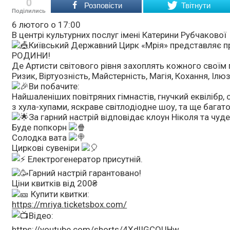
0
Розповісти
Твітнути
Поділились
6 лютого о 17:00
В центрі культурних послуг імені Катерини Рубчакової
Київський Державний Цирк «Мрія» представляє п
РОДИНИ!
Де Артисти світового рівня захоплять кожного своїм 
Ризик, Віртуозність, Майстерність, Магія, Кохання, Ілю
Ви побачите:
Найшаленіших повітряних гімнастів, гнучкий еквілібр,
з хула-хупами, яскраве світлодіодне шоу, та ще багат
За гарний настрій відповідає клоун Ніколя та чуде
Буде попкорн
Солодка вата
Циркові сувеніри
Електрогенератор присутній.
Гарний настрій гарантовано!
Ціни квитків від 200₴
Купити квитки:
https://mriya.ticketsbox.com/
Відео:
https://youtube.com/shorts/4XdlIGCQUHw