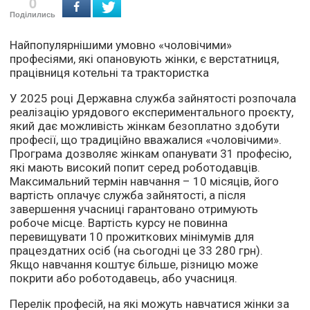
0
Поділились
Найпопулярнішими умовно «чоловічими»
професіями, які опановують жінки, є верстатниця,
працівниця котельні та трактористка
У 2025 році Державна служба зайнятості розпочала
реалізацію урядового експериментального проєкту,
який дає можливість жінкам безоплатно здобути
професії, що традиційно вважалися «чоловічими».
Програма дозволяє жінкам опанувати 31 професію,
які мають високий попит серед роботодавців.
Максимальний термін навчання – 10 місяців, його
вартість оплачує служба зайнятості, а після
завершення учасниці гарантовано отримують
робоче місце. Вартість курсу не повинна
перевищувати 10 прожиткових мінімумів для
працездатних осіб (на сьогодні це 33 280 грн).
Якщо навчання коштує більше, різницю може
покрити або роботодавець, або учасниця.
Перелік професій, на які можуть навчатися жінки за