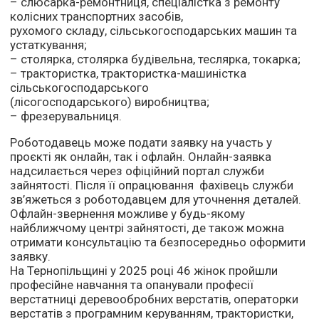
– слюсарка-ремонтниця, спеціалістка з ремонту
колісних транспортних засобів,
рухомого складу, сільськогосподарських машин та
устаткування;
– столярка, столярка будівельна, теслярка, токарка;
– трактористка, трактористка-машиністка
сільськогосподарського
(лісогосподарського) виробництва;
– фрезерувальниця.
Роботодавець може подати заявку на участь у
проєкті як онлайн, так і офлайн. Онлайн-заявка
надсилається через офіційний портал служби
зайнятості. Після її опрацювання фахівець служби
зв’яжеться з роботодавцем для уточнення деталей.
Офлайн-звернення можливе у будь-якому
найближчому центрі зайнятості, де також можна
отримати консультацію та безпосередньо оформити
заявку.
На Тернопільщині у 2025 році 46 жінок пройшли
професійне навчання та опанували професії
верстатниці деревообробних верстатів, операторки
верстатів з програмним керуванням, трактористки,